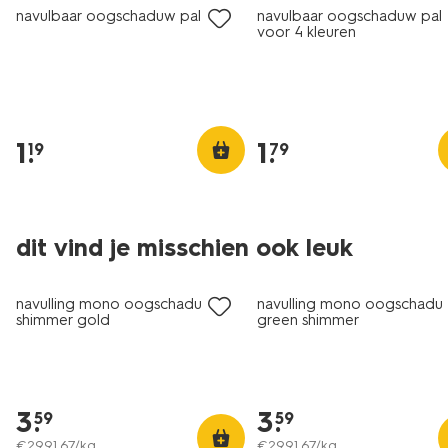
navulbaar oogschaduw palet
navulbaar oogschaduw pal
voor 4 kleuren
1
.
1
.
19
79
dit vind je misschien ook leuk
navulling mono oogschaduw 24
navulling mono oogschadu
shimmer gold
green shimmer
3
.
3
.
59
59
€
2991
.
67
/kg
€
2991
.
67
/kg