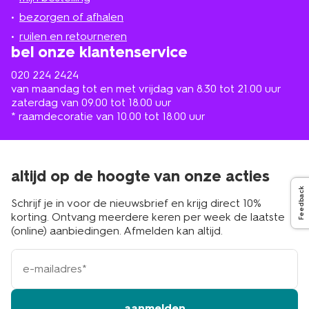
in
de
bezorgen of afhalen
buurt
ruilen en retourneren
bel onze klantenservice
020 224 2424
van maandag tot en met vrijdag van 8.30 tot 21.00 uur
zaterdag van 09.00 tot 18.00 uur
* raamdecoratie van 10.00 tot 18.00 uur
altijd op de hoogte van onze acties
Feedback
Schrijf je in voor de nieuwsbrief en krijg direct 10%
korting. Ontvang meerdere keren per week de laatste
(online) aanbiedingen. Afmelden kan altijd.
e-
mailadres
aanmelden