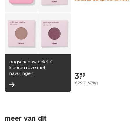
oogschaduw palet 4
kleuren roze met
navullingen
3
.
59
€
2991
.
67
/kg
meer van dit
vegan
vegan