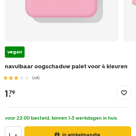
vegan
navulbaar oogschaduw palet voor 4 kleuren
(48)
/mooi-
gezond/make-
1
.
79
up/oogschaduw/navulling-
palette/navulbaar-
oogschaduw-
palet-
voor 22:00 besteld, binnen 1-3 werkdagen in huis
voor-
4-
kleuren-
in winkelmandje
1