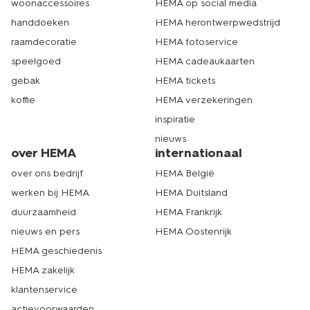
woonaccessoires
HEMA op social media
handdoeken
HEMA herontwerpwedstrijd
raamdecoratie
HEMA fotoservice
speelgoed
HEMA cadeaukaarten
gebak
HEMA tickets
koffie
HEMA verzekeringen
inspiratie
nieuws
over HEMA
internationaal
over ons bedrijf
HEMA België
werken bij HEMA
HEMA Duitsland
duurzaamheid
HEMA Frankrijk
nieuws en pers
HEMA Oostenrijk
HEMA geschiedenis
HEMA zakelijk
klantenservice
actievoorwaarden