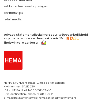
saldo cadeaukaart opvragen
partnerships
retail media
privacy statement
disclaimer
security
toegankelijkheid
algemene voorwaarden
cookies
nix 18
thuiswinkel waarborg
HEMA B.V., NDSM-straat 10,1033 SB Amsterdam
KvK-nummer: 34215639
IBAN: HEMA NL67INGB0651607663
Btw-identificatienummer: NL814217412B01
E-mailadres klantenservice: hemaklantenservice@hema.nl