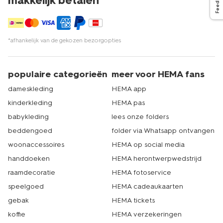
Feedback
makkelijk betalen*
*afhankelijk van de gekozen bezorgopties
populaire categorieën
meer voor HEMA fans
dameskleding
HEMA app
kinderkleding
HEMA pas
babykleding
lees onze folders
beddengoed
folder via Whatsapp ontvangen
woonaccessoires
HEMA op social media
handdoeken
HEMA herontwerpwedstrijd
raamdecoratie
HEMA fotoservice
speelgoed
HEMA cadeaukaarten
gebak
HEMA tickets
koffie
HEMA verzekeringen