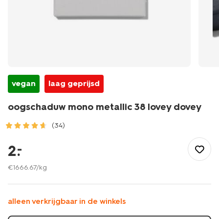
vegan
laag geprijsd
oogschaduw mono metallic 38 lovey dovey
(34)
/mooi-
gezond/make-
2
.
–
up/oogschaduw/navulling-
palette/oogschaduw-
€
1666
.
67
/kg
mono-
metallic-
38-
alleen verkrijgbaar in de winkels
lovey-
dovey-