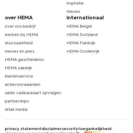
inspiratie
nieuws
over HEMA
internationaal
over ons bedrijf
HEMA België
werken bij HEMA
HEMA Duitsland
duurzaamheid
HEMA Frankrijk
nieuws en pers
HEMA Oostenrijk
HEMA geschiedenis
HEMA zakelijk
klantenservice
actievoorwaarden
saldo cadeaukaart opvragen
partnerships
retail media
privacy statement
disclaimer
security
toegankelijkheid