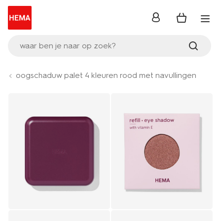
inloggen
waar ben je naar op zoek?
oogschaduw palet 4 kleuren rood met navullingen
Product-
set
image