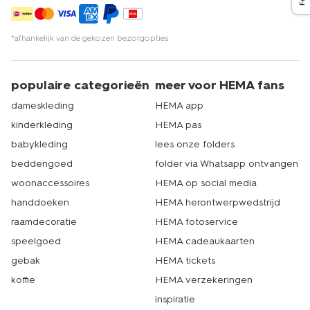
*afhankelijk van de gekozen bezorgopties
populaire categorieën
meer voor HEMA fans
dameskleding
HEMA app
kinderkleding
HEMA pas
babykleding
lees onze folders
beddengoed
folder via Whatsapp ontvangen
woonaccessoires
HEMA op social media
handdoeken
HEMA herontwerpwedstrijd
raamdecoratie
HEMA fotoservice
speelgoed
HEMA cadeaukaarten
gebak
HEMA tickets
koffie
HEMA verzekeringen
inspiratie