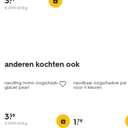
3
.
€
2991
.
67
/kg
anderen kochten ook
vegan
vegan
navulling mono oogschaduw 21
navulbaar oogschaduw pal
glacier pearl
voor 4 kleuren
3
.
59
1
.
79
€
2991
.
67
/kg