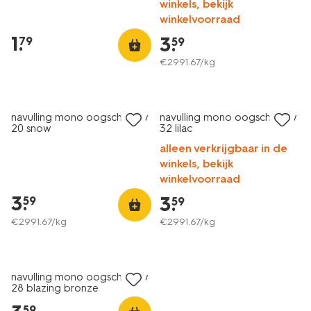
winkels, bekijk
mono-
winkelvoorraad
oogschaduw-
28-
1
.
3
.
79
59
blazing-
€
2991
.
67
/kg
bronze-
11210528.html
vegan
navulling mono oogschaduw
navulling mono oogschaduw
20 snow
32 lilac
alleen verkrijgbaar in de
winkels, bekijk
winkelvoorraad
3
.
3
.
59
59
€
2991
.
67
/kg
€
2991
.
67
/kg
vegan
navulling mono oogschaduw
28 blazing bronze
59