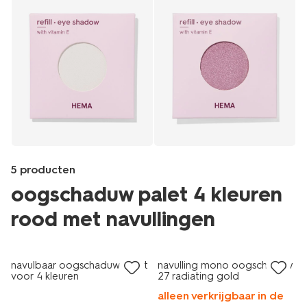
5 producten
oogschaduw palet 4 kleuren
rood met navullingen
vegan
Products
/mooi-
navulbaar oogschaduw palet
navulling mono oogschaduw
gezond/make-
voor 4 kleuren
27 radiating gold
up/oogschaduw/navulling-
alleen verkrijgbaar in de
palette/navulling-