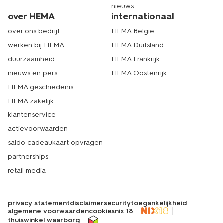
nieuws
over HEMA
internationaal
over ons bedrijf
HEMA België
werken bij HEMA
HEMA Duitsland
duurzaamheid
HEMA Frankrijk
nieuws en pers
HEMA Oostenrijk
HEMA geschiedenis
HEMA zakelijk
klantenservice
actievoorwaarden
saldo cadeaukaart opvragen
partnerships
retail media
privacy statement
disclaimer
security
toegankelijkheid
algemene voorwaarden
cookies
nix 18
thuiswinkel waarborg