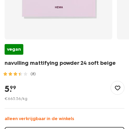
vegan
navulling mattifying powder 24 soft beige
(8)
/mooi-
gezond/make-
5
.
99
up/poeder/navulling-
mattifying-
€
665
.
56
/kg
powder-
24-
soft-
alleen verkrijgbaar in de winkels
beige-
11290414.html