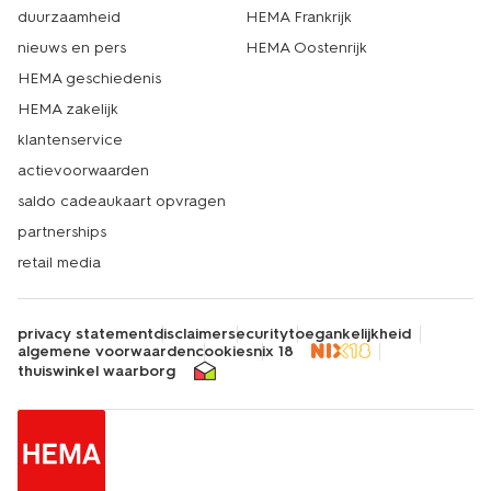
duurzaamheid
HEMA Frankrijk
nieuws en pers
HEMA Oostenrijk
HEMA geschiedenis
HEMA zakelijk
klantenservice
actievoorwaarden
saldo cadeaukaart opvragen
partnerships
retail media
privacy statement
disclaimer
security
toegankelijkheid
algemene voorwaarden
cookies
nix 18
thuiswinkel waarborg