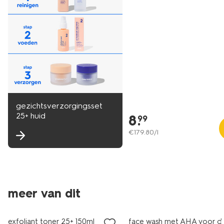
gezichtsverzorgingsset
25+ huid
8
.
99
€
179
.
80
/l
meer van dit
vegan
vegan
exfoliant toner 25+ 150ml
face wash met AHA voor d