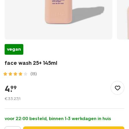
vegan
face wash 25+ 145ml
(15)
/mooi-
gezond/persoonlijke-
4
.
99
verzorging/gezichtsverzorging/gezichtsreiniging/face-
wash-
€
33
.
27
/l
25plus-
145ml-
17870127.html
voor 22:00 besteld, binnen 1-3 werkdagen in huis