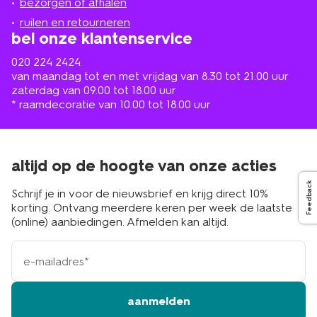
de
bezorgen of afhalen
buurt
ruilen en retourneren
bel onze klantenservice
020 224 2424
van maandag tot en met vrijdag van 8.30 tot 21.00 uur
zaterdag van 09.00 tot 18.00 uur
* raamdecoratie van 10.00 tot 18.00 uur
altijd op de hoogte van onze acties
Feedback
Schrijf je in voor de nieuwsbrief en krijg direct 10%
korting. Ontvang meerdere keren per week de laatste
(online) aanbiedingen. Afmelden kan altijd.
e-
mailadres
aanmelden