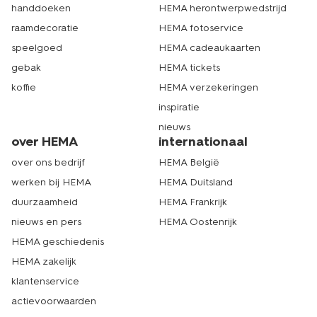
handdoeken
HEMA herontwerpwedstrijd
raamdecoratie
HEMA fotoservice
speelgoed
HEMA cadeaukaarten
gebak
HEMA tickets
koffie
HEMA verzekeringen
inspiratie
nieuws
over HEMA
internationaal
over ons bedrijf
HEMA België
werken bij HEMA
HEMA Duitsland
duurzaamheid
HEMA Frankrijk
nieuws en pers
HEMA Oostenrijk
HEMA geschiedenis
HEMA zakelijk
klantenservice
actievoorwaarden