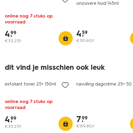
onzuivere huid 145ml
online nog 7 stuks op
voorraad
4
.
4
.
59
99
€
30
.
60
/l
€
33
.
27
/l
dit vind je misschien ook leuk
vegan
vegan
exfoliant toner 25+ 150ml
navulling dagcrème 25+ 50
online nog 7 stuks op
voorraad
7
.
4
.
99
99
€
159
.
80
/l
€
33
.
27
/l