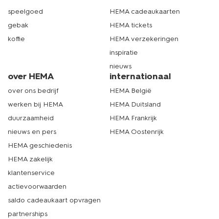
speelgoed
HEMA cadeaukaarten
gebak
HEMA tickets
koffie
HEMA verzekeringen
inspiratie
nieuws
over HEMA
internationaal
over ons bedrijf
HEMA België
werken bij HEMA
HEMA Duitsland
duurzaamheid
HEMA Frankrijk
nieuws en pers
HEMA Oostenrijk
HEMA geschiedenis
HEMA zakelijk
klantenservice
actievoorwaarden
saldo cadeaukaart opvragen
partnerships