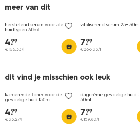
meer van dit
vegan
vegan
herstellend serum voor alle
vitaliserend serum 25+ 30m
huidtypen 30ml
4
.
7
.
99
99
€
166
.
33
/l
€
266
.
33
/l
dit vind je misschien ook leuk
vegan
kalmerende toner voor de
dagcrème gevoelige huid 
gevoelige huid 150ml
50ml
4
.
7
.
99
99
€
33
.
27
/l
€
159
.
80
/l