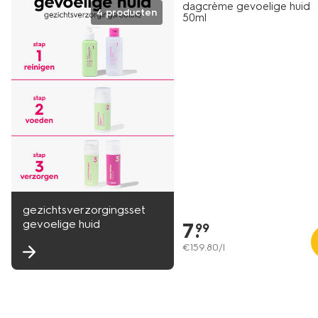
dagcrème gevoelige huid 
4 producten
50ml
gezichtsverzorgingsset
gevoelige huid
7
.
99
€
159
.
80
/l