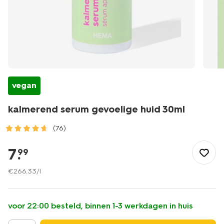
vegan
kalmerend serum gevoelige huid 30ml
(76)
/mooi-
gezond/persoonlijke-
7
.
99
verzorging/gezichtsverzorging/serums/kalmerend-
serum-
€
266
.
33
/l
gevoelige-
huid-
30ml-
voor 22:00 besteld, binnen 1-3 werkdagen in huis
17870112.html