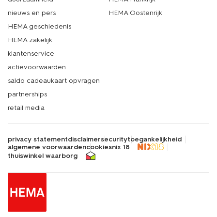
nieuws en pers
HEMA Oostenrijk
HEMA geschiedenis
HEMA zakelijk
klantenservice
actievoorwaarden
saldo cadeaukaart opvragen
partnerships
retail media
privacy statement
disclaimer
security
toegankelijkheid
algemene voorwaarden
cookies
nix 18
thuiswinkel waarborg