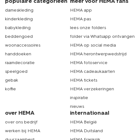
populaire categorieën
meer voor HEMA fans
dameskleding
HEMA app
kinderkleding
HEMA pas
babykleding
lees onze folders
beddengoed
folder via Whatsapp ontvangen
woonaccessoires
HEMA op social media
handdoeken
HEMA herontwerpwedstrijd
raamdecoratie
HEMA fotoservice
speelgoed
HEMA cadeaukaarten
gebak
HEMA tickets
koffie
HEMA verzekeringen
inspiratie
nieuws
over HEMA
internationaal
over ons bedrijf
HEMA België
werken bij HEMA
HEMA Duitsland
duurzaamheid
HEMA Frankrijk