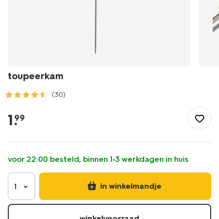
toupeerkam
(30)
/mooi-
gezond/persoonlijke-
1
.
99
verzorging/haarverzorging/haaraccessoires/toupeerkam-
11800102.html
voor 22:00 besteld, binnen 1-3 werkdagen in huis
in winkelmandje
1
winkelvoorraad