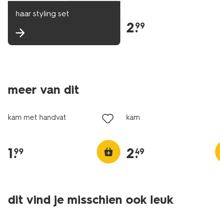
haar styling set
2
.
99
meer van dit
kam met handvat
kam
1
.
2
.
99
49
dit vind je misschien ook leuk