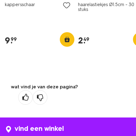
kappersschaar
haarelastiekjes Ø1.5cm - 30
stuks
9
.
2
.
99
49
wat vind je van deze pagina?
vind een winkel