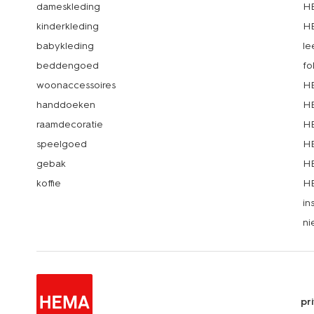
dameskleding
H
kinderkleding
H
babykleding
le
beddengoed
fo
woonaccessoires
HE
handdoeken
HE
raamdecoratie
HE
speelgoed
HE
gebak
HE
koffie
HE
in
ni
pr