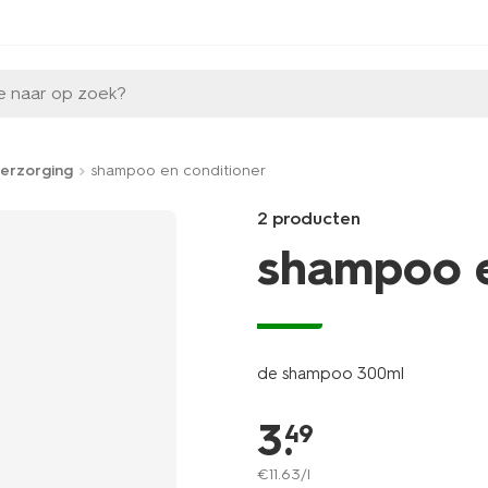
e naar op zoek?
erzorging
shampoo en conditioner
2 producten
shampoo e
vegan
Products
/mooi-
gezond/persoonlijke-
de shampoo 300ml
verzorging/haarverzorging/co
conditioner-
3
.
300ml-
49
11000803.html
€
11
.
63
/l