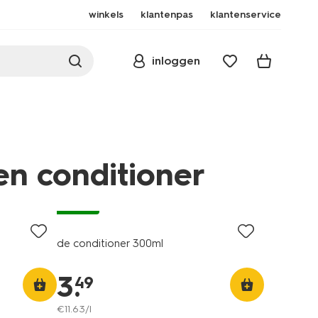
winkels
klantenpas
klantenservice
inloggen
n conditioner
vegan
de conditioner 300ml
nditioner/de-
3
.
49
€
11
.
63
/l