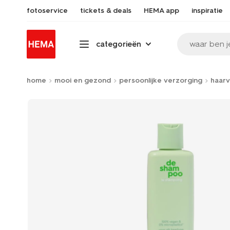
fotoservice
tickets & deals
HEMA app
inspiratie
waar ben j
categorieën
home
mooi en gezond
persoonlijke verzorging
haarv
Product-
set
image