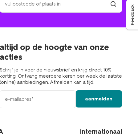
een
Feedback
winkel
vind
winkel
bij
jou
in
de
buurt
altijd op de hoogte van onze
acties
Schrijf je in voor de nieuwsbrief en krijg direct 10%
korting. Ontvang meerdere keren per week de laatste
(online) aanbiedingen. Afmelden kan altijd.
e-
aanmelden
mailadres
A
internationaal