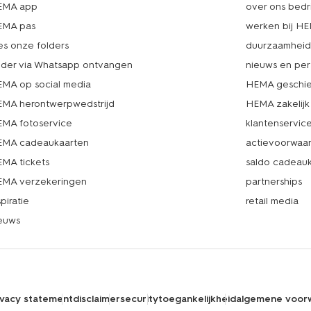
EMA app
over ons bedri
EMA pas
werken bij H
es onze folders
duurzaamhei
lder via Whatsapp ontvangen
nieuws en per
MA op social media
HEMA geschie
MA herontwerpwedstrijd
HEMA zakelijk
MA fotoservice
klantenservic
MA cadeaukaarten
actievoorwaa
MA tickets
saldo cadeau
MA verzekeringen
partnerships
spiratie
retail media
euws
ivacy statement
disclaimer
security
toegankelijkheid
algemene voor