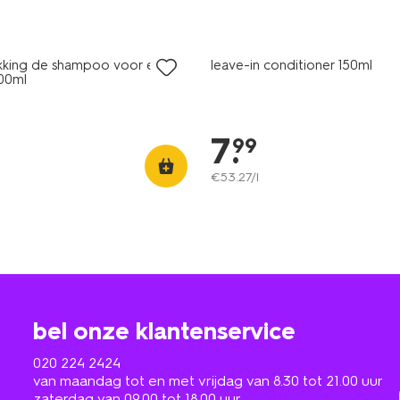
kking de shampoo voor elk
leave-in conditioner 150ml
00ml
7
.
99
€
53
.
27
/l
bel onze klantenservice
020 224 2424
van maandag tot en met vrijdag van 8.30 tot 21.00 uur
zaterdag van 09.00 tot 18.00 uur