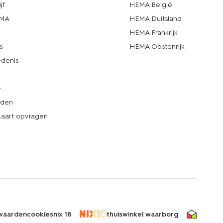
jf
HEMA België
EMA
HEMA Duitsland
d
HEMA Frankrijk
s
HEMA Oostenrijk
denis
e
rden
kaart opvragen
waarden
cookies
nix 18
thuiswinkel waarborg