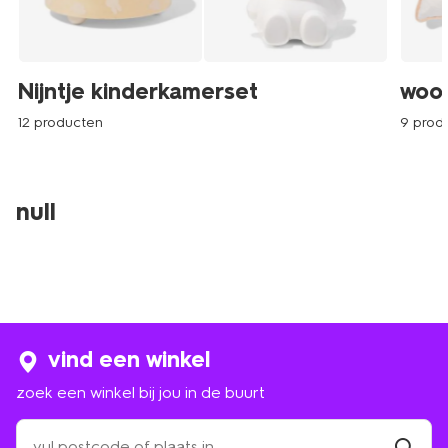
Nijntje kinderkamerset
woon
12 producten
9 prod
null
vind een winkel
zoek een winkel bij jou in de buurt
zoek