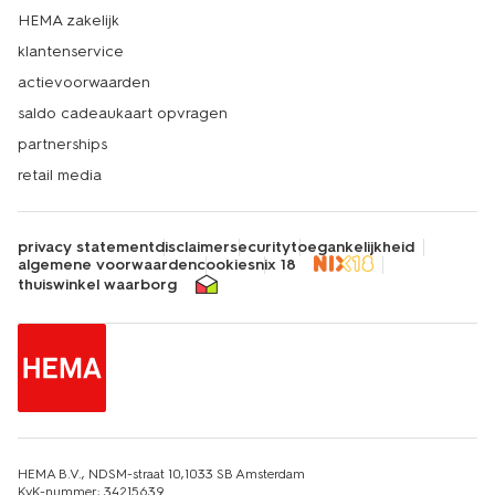
HEMA zakelijk
klantenservice
actievoorwaarden
saldo cadeaukaart opvragen
partnerships
retail media
privacy statement
disclaimer
security
toegankelijkheid
algemene voorwaarden
cookies
nix 18
thuiswinkel waarborg
HEMA B.V., NDSM-straat 10,1033 SB Amsterdam
KvK-nummer: 34215639