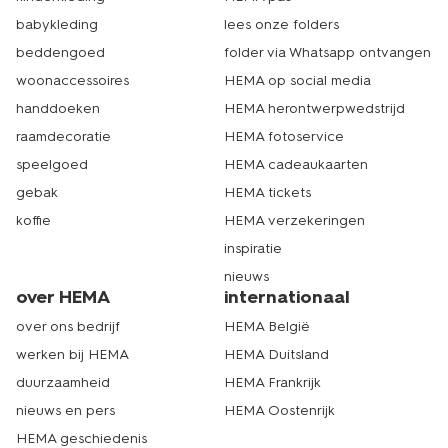
babykleding
lees onze folders
beddengoed
folder via Whatsapp ontvangen
woonaccessoires
HEMA op social media
handdoeken
HEMA herontwerpwedstrijd
raamdecoratie
HEMA fotoservice
speelgoed
HEMA cadeaukaarten
gebak
HEMA tickets
koffie
HEMA verzekeringen
inspiratie
nieuws
over HEMA
internationaal
over ons bedrijf
HEMA België
werken bij HEMA
HEMA Duitsland
duurzaamheid
HEMA Frankrijk
nieuws en pers
HEMA Oostenrijk
HEMA geschiedenis