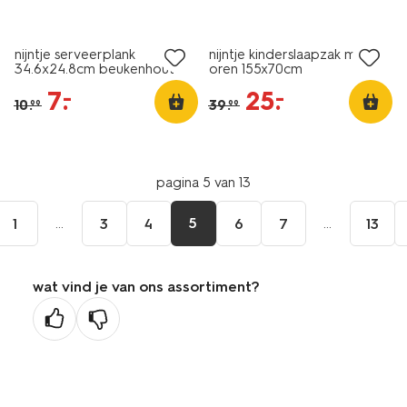
sale
sale
nijntje serveerplank
nijntje kinderslaapzak met
34.6x24.8cm beukenhout
oren 155x70cm
7
.
25
.
–
–
10
.
39
.
99
99
pagina 5 van 13
...
5
...
1
3
4
6
7
13
wat vind je van ons assortiment?