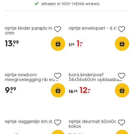
afhalen in 500+ HEMA winkels
sale
nijntje kinder paraplu met
nijntje envelopset - 6 stuks
oren
13
.
1
.
–
99
1
.
99
sale
nijntje newborn
boris kinderpoef
meegroeilegging rib ecru
56x56x60cm opblaasbaar
met hoes
9
.
12
.
–
99
16
.
99
sale
nijntje vlaggenlijn 6m stof
nijntje deurmat 60x40cm
kokos