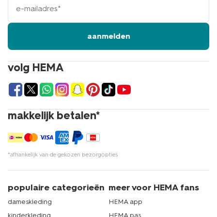
mailadres
aanmelden
volg HEMA
makkelijk betalen*
*afhankelijk van de gekozen bezorgopties
populaire categorieën
meer voor HEMA fans
dameskleding
HEMA app
kinderkleding
HEMA pas