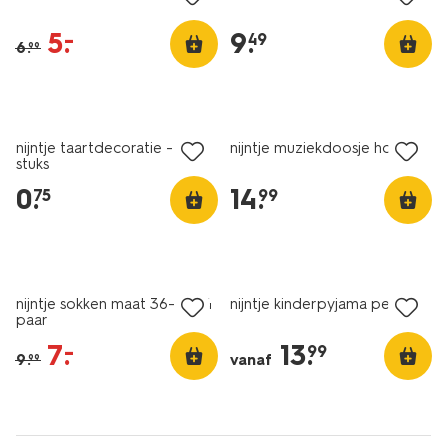
5
.
9
.
–
49
6
.
99
laag geprijsd
nijntje taartdecoratie - 10
nijntje muziekdoosje hout
stuks
0
.
14
.
75
99
sale
nijntje sokken maat 36-41 - 4
nijntje kinderpyjama perzik
paar
7
.
13
.
–
99
9
.
vanaf
99