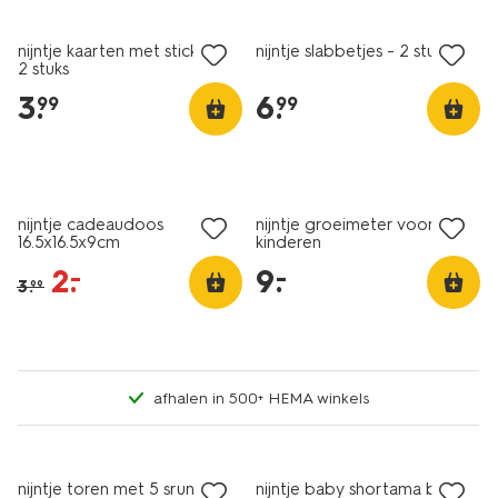
2 stuks
nijntje kaarten met stickers -
nijntje slabbetjes - 2 stuks
2 stuks
3
.
6
.
99
99
sale
laag geprijsd
nijntje cadeaudoos
nijntje groeimeter voor
16.5x16.5x9cm
kinderen
2
.
9
.
–
–
3
.
99
afhalen in 500+ HEMA winkels
sale
nijntje toren met 5 srunchies
nijntje baby shortama beige