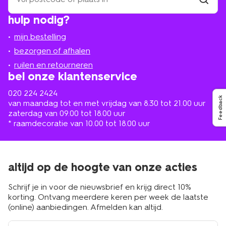
een
winkel
vind
hulp nodig?
winkel
bij
jou
mijn bestelling
in
de
bezorgen of afhalen
buurt
ruilen en retourneren
bel onze klantenservice
020 224 2424
Feedback
van maandag tot en met vrijdag van 8.30 tot 21.00 uur
zaterdag van 09.00 tot 18.00 uur
* raamdecoratie van 10.00 tot 18.00 uur
altijd op de hoogte van onze acties
Schrijf je in voor de nieuwsbrief en krijg direct 10%
korting. Ontvang meerdere keren per week de laatste
(online) aanbiedingen. Afmelden kan altijd.
e-