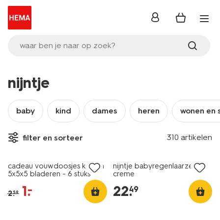
inloggen
waar ben je naar op zoek?
nijntje
baby
kind
dames
heren
wonen en 
310 artikelen
filter en sorteer
sale
cadeau vouwdoosjes karton
nijntje babyregenlaarzen
5x5x5 bladeren - 6 stuks
creme
1
.
22
.
–
49
2
.
59