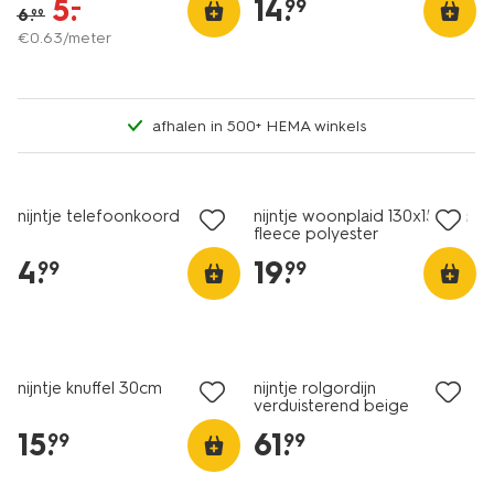
5
.
14
.
–
99
6
.
99
€
0
.
63
/meter
afhalen in 500+ HEMA winkels
nijntje telefoonkoord
nijntje woonplaid 130x150cm
fleece polyester
4
.
19
.
99
99
nijntje knuffel 30cm
nijntje rolgordijn
verduisterend beige
15
.
61
.
99
99