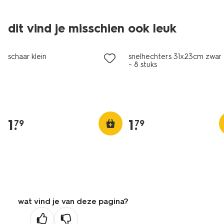
dit vind je misschien ook leuk
schaar klein
snelhechters 31x23cm zwar
- 8 stuks
1
.
1
.
79
79
wat vind je van deze pagina?