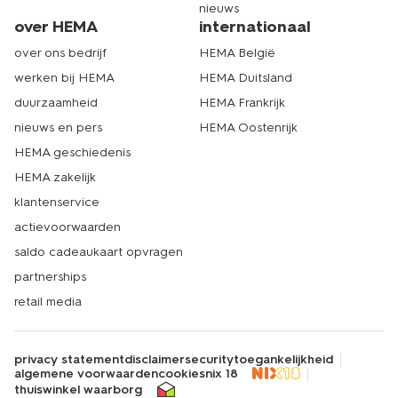
nieuws
over HEMA
internationaal
over ons bedrijf
HEMA België
werken bij HEMA
HEMA Duitsland
duurzaamheid
HEMA Frankrijk
nieuws en pers
HEMA Oostenrijk
HEMA geschiedenis
HEMA zakelijk
klantenservice
actievoorwaarden
saldo cadeaukaart opvragen
partnerships
retail media
privacy statement
disclaimer
security
toegankelijkheid
algemene voorwaarden
cookies
nix 18
thuiswinkel waarborg