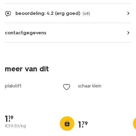
beoordeling: 4.2 (erg goed)
(48)
contactgegevens
meer van dit
plakstift
schaar klein
1
.
19
1
.
79
€
59
.
50
/kg