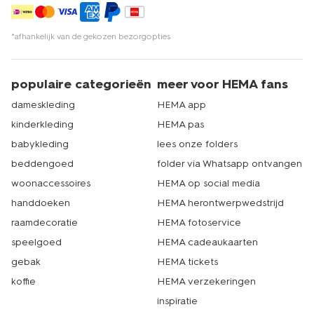
*afhankelijk van de gekozen bezorgopties
populaire categorieën
meer voor HEMA fans
dameskleding
HEMA app
kinderkleding
HEMA pas
babykleding
lees onze folders
beddengoed
folder via Whatsapp ontvangen
woonaccessoires
HEMA op social media
handdoeken
HEMA herontwerpwedstrijd
raamdecoratie
HEMA fotoservice
speelgoed
HEMA cadeaukaarten
gebak
HEMA tickets
koffie
HEMA verzekeringen
inspiratie