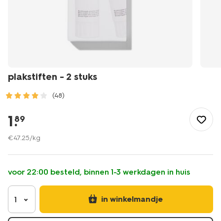
plakstiften - 2 stuks
(48)
/school-
kantoor/bureau-
1
.
89
accessoires/plakstiften-
-
€
47
.
25
/kg
-2-
stuks-
14800161.html
voor 22:00 besteld, binnen 1-3 werkdagen in huis
in winkelmandje
1