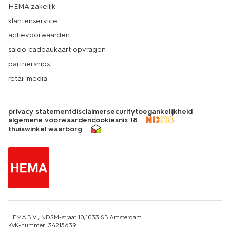
HEMA zakelijk
klantenservice
actievoorwaarden
saldo cadeaukaart opvragen
partnerships
retail media
privacy statement
disclaimer
security
toegankelijkheid
algemene voorwaarden
cookies
nix 18
thuiswinkel waarborg
HEMA B.V., NDSM-straat 10,1033 SB Amsterdam
KvK-nummer: 34215639