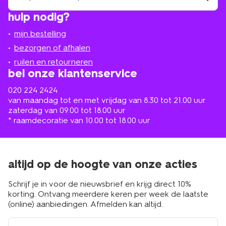
winkel
vind
hulp nodig?
winkel
bij
jou
mijn bestelling
in
de
bezorgen of afhalen
buurt
ruilen en retourneren
bel onze klantenservice
020 224 2424
van maandag tot en met vrijdag van 8.30 tot 21.00 uur
zaterdag van 09.00 tot 18.00 uur
* raamdecoratie van 10.00 tot 18.00 uur
altijd op de hoogte van onze acties
Schrijf je in voor de nieuwsbrief en krijg direct 10%
korting. Ontvang meerdere keren per week de laatste
(online) aanbiedingen. Afmelden kan altijd.
e-