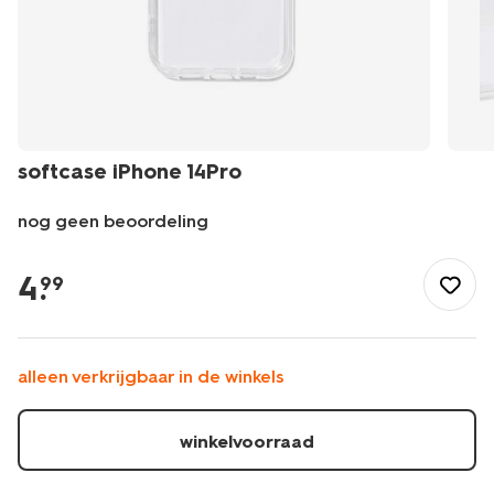
softcase iPhone 14Pro
nog geen beoordeling
/school-
kantoor/elektronica/hoezen-
4
.
99
bescherming/softcase-
iphone-
14pro-
39630230.html
alleen verkrijgbaar in de winkels
winkelvoorraad