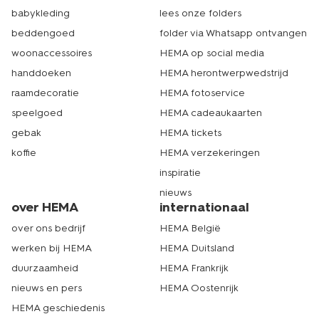
babykleding
lees onze folders
beddengoed
folder via Whatsapp ontvangen
woonaccessoires
HEMA op social media
handdoeken
HEMA herontwerpwedstrijd
raamdecoratie
HEMA fotoservice
speelgoed
HEMA cadeaukaarten
gebak
HEMA tickets
koffie
HEMA verzekeringen
inspiratie
nieuws
over HEMA
internationaal
over ons bedrijf
HEMA België
werken bij HEMA
HEMA Duitsland
duurzaamheid
HEMA Frankrijk
nieuws en pers
HEMA Oostenrijk
HEMA geschiedenis