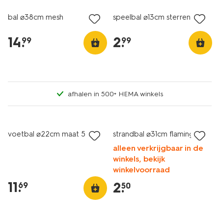
bal ⌀38cm mesh
speelbal ⌀13cm sterren
14
.
2
.
99
99
afhalen in 500+ HEMA winkels
nieuw
laag geprijsd
voetbal ⌀22cm maat 5
strandbal ⌀31cm flamingo
alleen verkrijgbaar in de
winkels, bekijk
winkelvoorraad
11
.
2
.
69
50