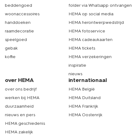
beddengoed
folder via Whatsapp ontvangen
woonaccessoires
HEMA op social media
handdoeken
HEMA herontwerpwedstrijd
raamdecoratie
HEMA fotoservice
speelgoed
HEMA cadeaukaarten
gebak
HEMA tickets
koffie
HEMA verzekeringen
inspiratie
nieuws
over HEMA
internationaal
over ons bedrijf
HEMA België
werken bij HEMA
HEMA Duitsland
duurzaamheid
HEMA Frankrijk
nieuws en pers
HEMA Oostenrijk
HEMA geschiedenis
HEMA zakelijk