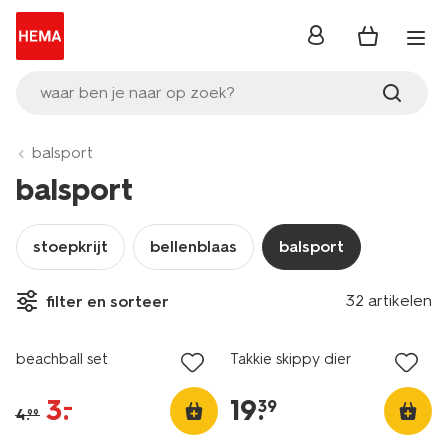
inloggen
waar ben je naar op zoek?
balsport
balsport
stoepkrijt
bellenblaas
balsport
32 artikelen
filter en sorteer
sale
beachball set
Takkie skippy dier
3
.
19
.
–
39
4
.
99