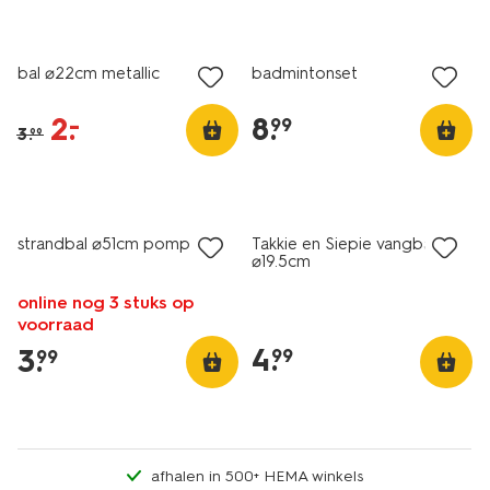
sale
bal ⌀22cm metallic
badmintonset
2
.
8
.
–
99
3
.
99
strandbal ⌀51cm pompons
Takkie en Siepie vangbalset
⌀19.5cm
online nog 3 stuks op
voorraad
4
.
3
.
99
99
afhalen in 500+ HEMA winkels