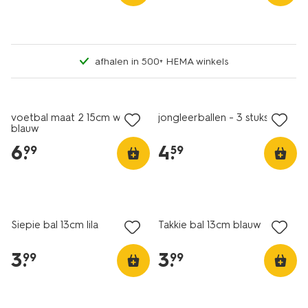
afhalen in 500+ HEMA winkels
voetbal maat 2 15cm wit-
jongleerballen - 3 stuks
blauw
6
.
4
.
99
59
Siepie bal 13cm lila
Takkie bal 13cm blauw
3
.
3
.
99
99