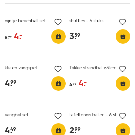
sale
nijntje beachball set
shuttles - 6 stuks
4
.
3
.
–
59
5
.
99
sale
klik en vangspel
Takkie strandbal ⌀31cm
4
.
4
.
–
99
4
.
99
vangbal set
tafeltennis ballen - 6 stuks
4
.
2
.
49
99