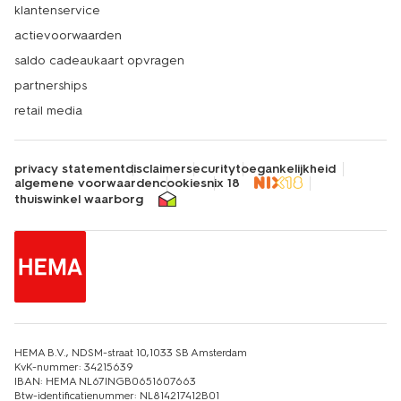
klantenservice
actievoorwaarden
saldo cadeaukaart opvragen
partnerships
retail media
privacy statement
disclaimer
security
toegankelijkheid
algemene voorwaarden
cookies
nix 18
thuiswinkel waarborg
HEMA B.V., NDSM-straat 10,1033 SB Amsterdam
KvK-nummer: 34215639
IBAN: HEMA NL67INGB0651607663
Btw-identificatienummer: NL814217412B01