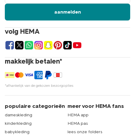
je kinderkleding ga je naar hema.nl. Bekijk bijvoorbeeld
ook onze
jassen voor jongens
of
sportkleding voor
aanmelden
meisjes
. Je hoeft er overigens niet eens de deur voor uit,
want al jouw benodigdheden bestel je in één keer
gemakkelijk online. Zorgen wij ervoor dat je je bestelling
volg HEMA
snel in huis hebt. Kom je toch liever langs in één van onze
winkels? Dat kan natuurlijk ook. Met ruim 500 filialen is er
altijd wel een HEMA bij jou in de buurt. Echt HEMA.
makkelijk betalen*
*afhankelijk van de gekozen bezorgopties
populaire categorieën
meer voor HEMA fans
dameskleding
HEMA app
kinderkleding
HEMA pas
babykleding
lees onze folders