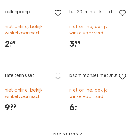
ballenpomp
bal 20cm met koord
niet online, bekijk
niet online, bekijk
winkelvoorraad
winkelvoorraad
2
.
3
.
49
99
laag geprijsd
tafeltennis set
badmintonset met shuttles
niet online, bekijk
niet online, bekijk
winkelvoorraad
winkelvoorraad
9
.
6
.
–
99
pagina 1 van 2