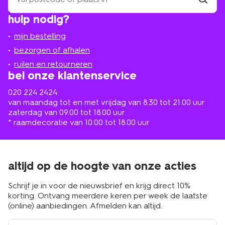
winkel
vind
hulp nodig?
winkel
bij
jou
mijn bestelling
in
de
bezorgen of afhalen
buurt
ruilen en retourneren
bel onze klantenservice
020 224 2424
van maandag tot en met vrijdag van 8.30 tot 21.00 uur
zaterdag van 09.00 tot 18.00 uur
* raamdecoratie van 10.00 tot 18.00 uur
altijd op de hoogte van onze acties
Schrijf je in voor de nieuwsbrief en krijg direct 10%
korting. Ontvang meerdere keren per week de laatste
(online) aanbiedingen. Afmelden kan altijd.
e-