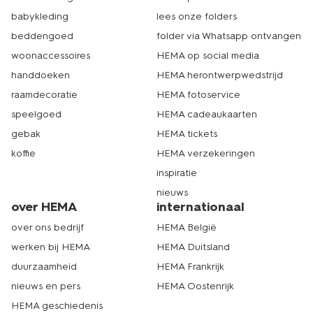
babykleding
lees onze folders
beddengoed
folder via Whatsapp ontvangen
woonaccessoires
HEMA op social media
handdoeken
HEMA herontwerpwedstrijd
raamdecoratie
HEMA fotoservice
speelgoed
HEMA cadeaukaarten
gebak
HEMA tickets
koffie
HEMA verzekeringen
inspiratie
nieuws
over HEMA
internationaal
over ons bedrijf
HEMA België
werken bij HEMA
HEMA Duitsland
duurzaamheid
HEMA Frankrijk
nieuws en pers
HEMA Oostenrijk
HEMA geschiedenis