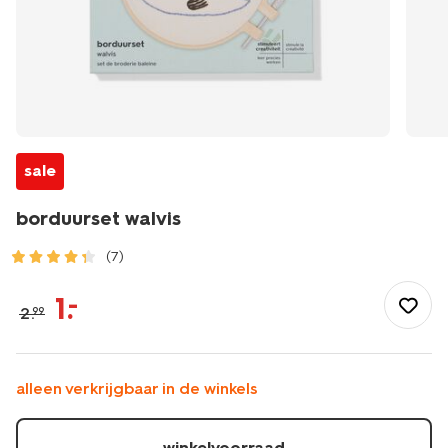
sale
borduurset walvis
(7)
/speelgoed-
hobby/handwerken/borduren/borduurset-
1
.
–
2
.
99
walvis-
15900355.html
alleen verkrijgbaar in de winkels
winkelvoorraad