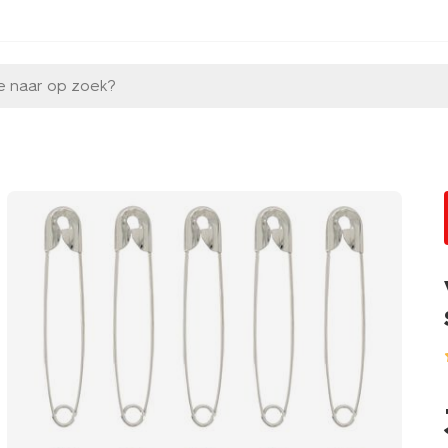
e naar op zoek?