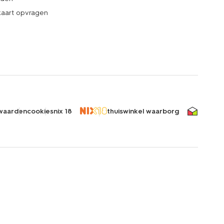
kaart opvragen
waarden
cookies
nix 18
thuiswinkel waarborg