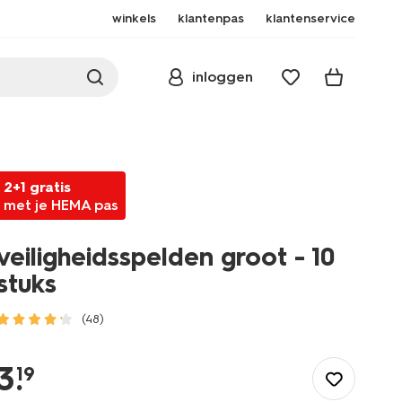
winkels
klantenpas
klantenservice
inloggen
2+1 gratis
met je HEMA pas
veiligheidsspelden groot - 10
stuks
(48)
/speelgoed-
hobby/handwerken/fournituren/veiligheidsspelden-
3
.
19
groot-
-