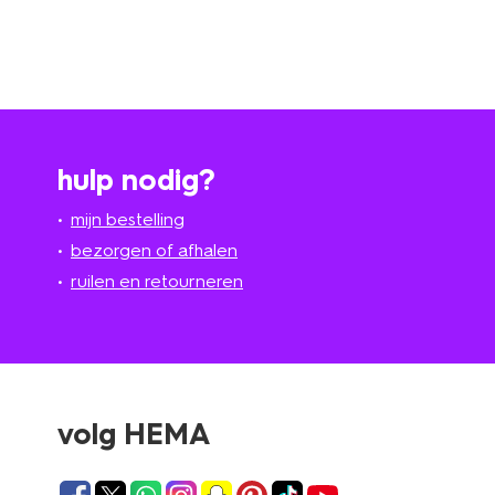
hulp nodig?
mijn bestelling
bezorgen of afhalen
ruilen en retourneren
volg HEMA