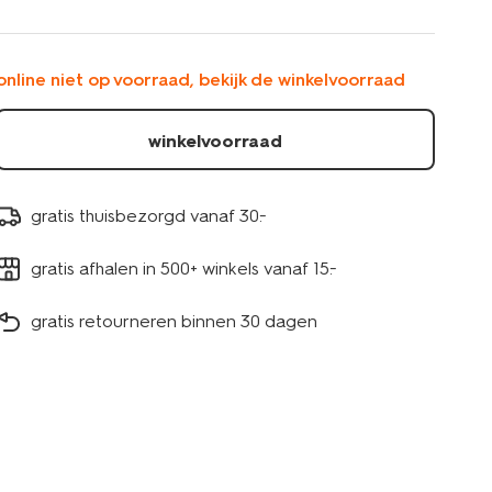
-10-
stuks-
1474052.html
online niet op voorraad, bekijk de winkelvoorraad
winkelvoorraad
gratis thuisbezorgd vanaf 30.-
gratis afhalen in 500+ winkels vanaf 15.-
gratis retourneren binnen 30 dagen