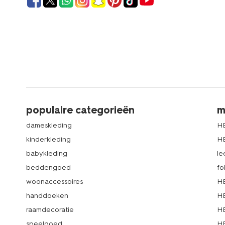
populaire categorieën
m
dameskleding
H
kinderkleding
H
babykleding
le
beddengoed
fo
woonaccessoires
HE
handdoeken
HE
raamdecoratie
HE
speelgoed
HE