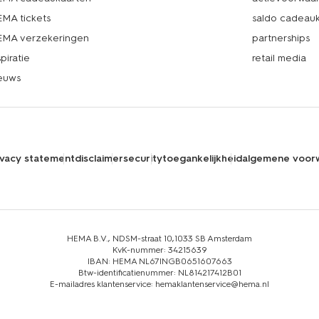
MA tickets
saldo cadeau
MA verzekeringen
partnerships
spiratie
retail media
euws
ivacy statement
disclaimer
security
toegankelijkheid
algemene voor
HEMA B.V., NDSM-straat 10,1033 SB Amsterdam
KvK-nummer: 34215639
IBAN: HEMA NL67INGB0651607663
Btw-identificatienummer: NL814217412B01
E-mailadres klantenservice: hemaklantenservice@hema.nl