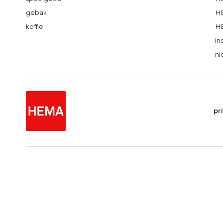
gebak
HE
koffie
HE
in
ni
pr