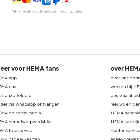
*afhankelijk van de gekozen bezorgopties
eer voor HEMA fans
over HEM
EMA app
over ons bedri
EMA pas
werken bij H
es onze folders
duurzaamhei
lder via Whatsapp ontvangen
nieuws en per
MA op social media
HEMA geschie
MA herontwerpwedstrijd
HEMA zakelijk
MA fotoservice
klantenservic
MA cadeaukaarten
actievoorwaa