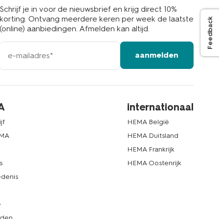
Schrijf je in voor de nieuwsbrief en krijg direct 10%
korting. Ontvang meerdere keren per week de laatste
Feedback
(online) aanbiedingen. Afmelden kan altijd.
e-
aanmelden
mailadres
A
internationaal
jf
HEMA België
EMA
HEMA Duitsland
d
HEMA Frankrijk
s
HEMA Oostenrijk
denis
e
rden