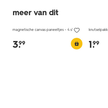
meer van dit
nieuw
magnetische canvas paneeltjes - 4 stuks
knutselpak
3
.
1
.
99
99