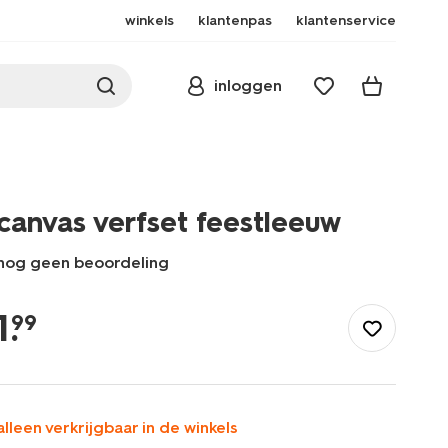
winkels
klantenpas
klantenservice
inloggen
canvas verfset feestleeuw
nog geen beoordeling
/speelgoed-
hobby/knutselen/knutselpakketten/canvas-
1
.
99
verfset-
feestleeuw-
15900345.html
alleen verkrijgbaar in de winkels