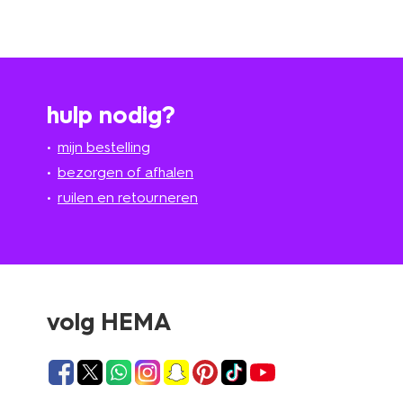
hulp nodig?
mijn bestelling
bezorgen of afhalen
ruilen en retourneren
volg HEMA