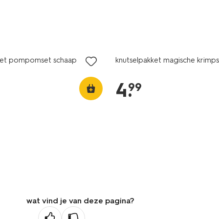
ket pompomset schaap
knutselpakket magische krimp
4
.
99
wat vind je van deze pagina?