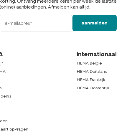
korting. Ontvang meerdere keren per week de laatste
(online) aanbiedingen. Afmelden kan altijd.
e-
aanmelden
mailadres
A
internationaal
jf
HEMA België
EMA
HEMA Duitsland
d
HEMA Frankrijk
s
HEMA Oostenrijk
denis
e
rden
kaart opvragen