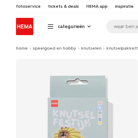
fotoservice
tickets & deals
HEMA app
inspiratie
waar ben j
categorieën
home
speelgoed en hobby
knutselen
knutselpakket