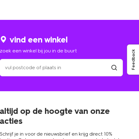
vind een winkel
zoek een winkel bij jou in de buurt
Feedback
zoek
een
winkel
vind
winkel
bij
jou
in
de
buurt
altijd op de hoogte van onze
acties
Schrijf je in voor de nieuwsbrief en krijg direct 10%