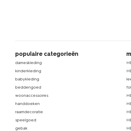
populaire categorieën
m
dameskleding
H
kinderkleding
H
babykleding
le
beddengoed
fo
woonaccessoires
HE
handdoeken
HE
raamdecoratie
HE
speelgoed
HE
gebak
HE