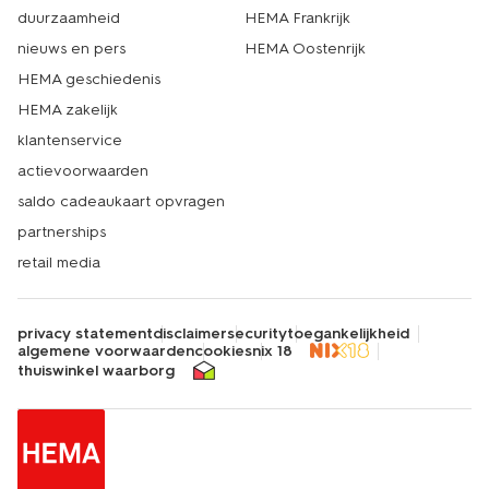
duurzaamheid
HEMA Frankrijk
nieuws en pers
HEMA Oostenrijk
HEMA geschiedenis
HEMA zakelijk
klantenservice
actievoorwaarden
saldo cadeaukaart opvragen
partnerships
retail media
privacy statement
disclaimer
security
toegankelijkheid
algemene voorwaarden
cookies
nix 18
thuiswinkel waarborg