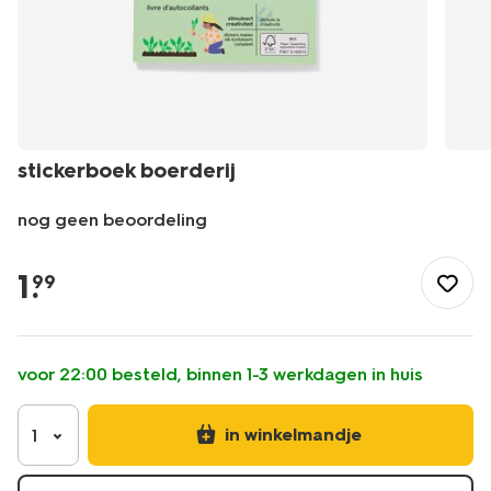
stickerboek boerderij
nog geen beoordeling
/speelgoed-
hobby/knutselen/stickers/stickerboek-
1
.
99
boerderij-
15900194.html
voor 22:00 besteld, binnen 1-3 werkdagen in huis
in winkelmandje
1