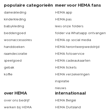
populaire categorieën
meer voor HEMA fans
dameskleding
HEMA app
kinderkleding
HEMA pas
babykleding
lees onze folders
beddengoed
folder via Whatsapp ontvangen
woonaccessoires
HEMA op social media
handdoeken
HEMA herontwerpwedstrijd
raamdecoratie
HEMA fotoservice
speelgoed
HEMA cadeaukaarten
gebak
HEMA tickets
koffie
HEMA verzekeringen
inspiratie
nieuws
over HEMA
internationaal
over ons bedrijf
HEMA België
werken bij HEMA
HEMA Duitsland