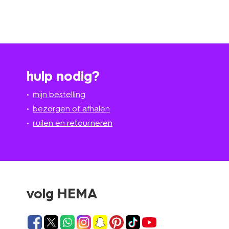
hulp nodig?
mijn bestelling
bezorgen of afhalen
ruilen en retourneren
volg HEMA