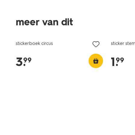
meer van dit
stickerboek circus
sticker ste
3
.
1
.
99
99