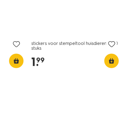
nieuw
stickers voor stempeltool huisdieren - 160
stuks
1
.
99