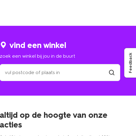
vind een winkel
Feedback
zoek een winkel bij jou in de buurt
zoek
een
winkel
vind
winkel
bij
jou
in
de
buurt
altijd op de hoogte van onze
acties