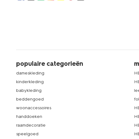
populaire categorieën
m
dameskleding
H
kinderkleding
H
babykleding
le
beddengoed
fo
woonaccessoires
HE
handdoeken
HE
raamdecoratie
HE
speelgoed
HE