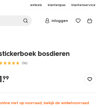
winkels
klantenpas
klantenservice
inloggen
stickerboek bosdieren
(16)
/speelgoed-
hobby/knutselen/stickers/stickerboek-
1
.
99
bosdieren-
15900322.html
online niet op voorraad, bekijk de winkelvoorraad