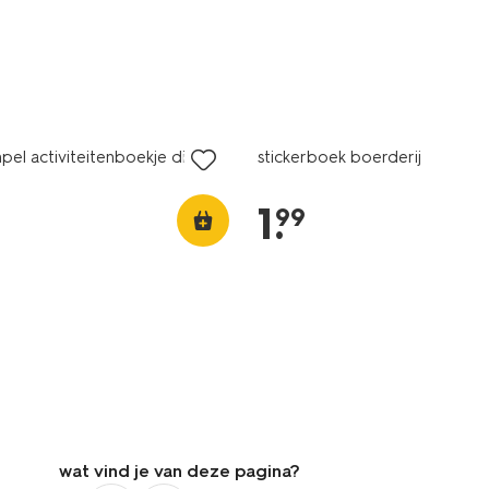
mpel activiteitenboekje dieren
stickerboek boerderij
1
.
99
wat vind je van deze pagina?