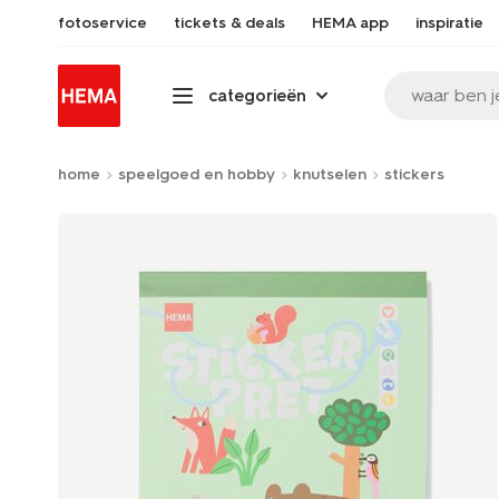
fotoservice
tickets & deals
HEMA app
inspiratie
waar ben j
categorieën
home
speelgoed en hobby
knutselen
stickers