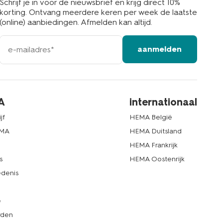
Schrijf je in voor de nieuwsbrief en krijg direct 10%
korting. Ontvang meerdere keren per week de laatste
(online) aanbiedingen. Afmelden kan altijd.
e-
aanmelden
mailadres
A
internationaal
jf
HEMA België
EMA
HEMA Duitsland
d
HEMA Frankrijk
s
HEMA Oostenrijk
denis
e
rden