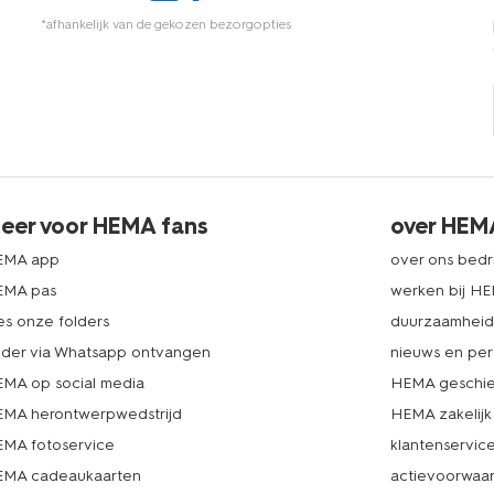
*afhankelijk van de gekozen bezorgopties
eer voor HEMA fans
over HEM
EMA app
over ons bedri
EMA pas
werken bij H
es onze folders
duurzaamhei
lder via Whatsapp ontvangen
nieuws en per
MA op social media
HEMA geschie
MA herontwerpwedstrijd
HEMA zakelijk
MA fotoservice
klantenservic
MA cadeaukaarten
actievoorwaa