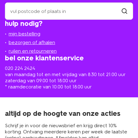
zoek
een
winkel
vind
hulp nodig?
winkel
bij
jou
mijn bestelling
in
de
bezorgen of afhalen
buurt
ruilen en retourneren
bel onze klantenservice
020 224 2424
van maandag tot en met vrijdag van 8.30 tot 21.00 uur
zaterdag van 09.00 tot 18.00 uur
* raamdecoratie van 10.00 tot 18.00 uur
altijd op de hoogte van onze acties
Schrijf je in voor de nieuwsbrief en krijg direct 10%
korting. Ontvang meerdere keren per week de laatste
(online) aanbiedingen. Afmelden kan altijd.