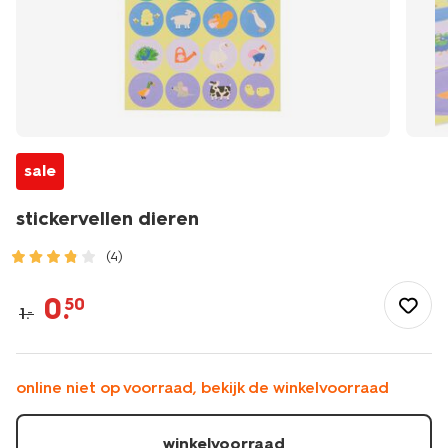
sale
stickervellen dieren
(4)
/speelgoed-
hobby/knutselen/stickers/stickervellen-
0
.
50
1
.
–
dieren-
15900133.html
online niet op voorraad, bekijk de winkelvoorraad
winkelvoorraad