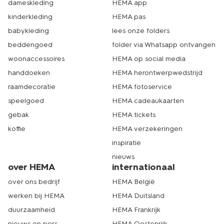
dameskleding
HEMA app
kinderkleding
HEMA pas
babykleding
lees onze folders
beddengoed
folder via Whatsapp ontvangen
woonaccessoires
HEMA op social media
handdoeken
HEMA herontwerpwedstrijd
raamdecoratie
HEMA fotoservice
speelgoed
HEMA cadeaukaarten
gebak
HEMA tickets
koffie
HEMA verzekeringen
inspiratie
nieuws
over HEMA
internationaal
over ons bedrijf
HEMA België
werken bij HEMA
HEMA Duitsland
duurzaamheid
HEMA Frankrijk
nieuws en pers
HEMA Oostenrijk