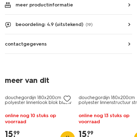
meer productinformatie
beoordeling: 4.9 (uitstekend)
(19)
contactgegevens
meer van dit
douchegordijn 180x200cm
douchegordijn 180x200cm
polyester linnenlook blok blauw
polyester linnenstructuur s
online nog 10 stuks op
online nog 13 stuks op
voorraad
voorraad
15
.
15
.
99
99