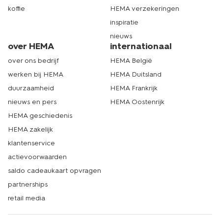
koffie
HEMA verzekeringen
inspiratie
nieuws
over HEMA
internationaal
over ons bedrijf
HEMA België
werken bij HEMA
HEMA Duitsland
duurzaamheid
HEMA Frankrijk
nieuws en pers
HEMA Oostenrijk
HEMA geschiedenis
HEMA zakelijk
klantenservice
actievoorwaarden
saldo cadeaukaart opvragen
partnerships
retail media