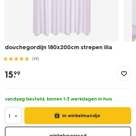
douchegordijn 180x200cm strepen lila
(19)
/wonen-
slapen/badkamer/badkamer-
15
.
99
accessoires/douchegordijnen/douchegordijn-
180x200cm-
strepen-
lila-
vandaag besteld, binnen 1-3 werkdagen in huis
-80330058.html
in winkelmandje
1
winkelvoorraad