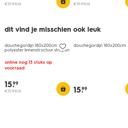
€
15
.
99
/st.
€
15
.
99
/st.
dit vind je misschien ook leuk
douchegordijn 180x200cm
douchegordijn 180x200cm 
polyester linnenstructuur strepen
online nog 13 stuks op
voorraad
15
.
99
15
.
99
€
15
.
99
/st.