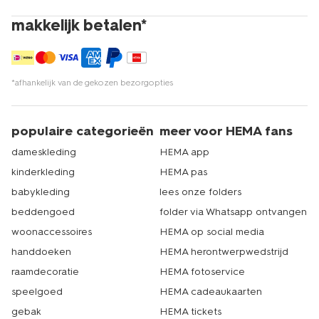
makkelijk betalen*
*afhankelijk van de gekozen bezorgopties
populaire categorieën
meer voor HEMA fans
dameskleding
HEMA app
kinderkleding
HEMA pas
babykleding
lees onze folders
beddengoed
folder via Whatsapp ontvangen
woonaccessoires
HEMA op social media
handdoeken
HEMA herontwerpwedstrijd
raamdecoratie
HEMA fotoservice
speelgoed
HEMA cadeaukaarten
gebak
HEMA tickets