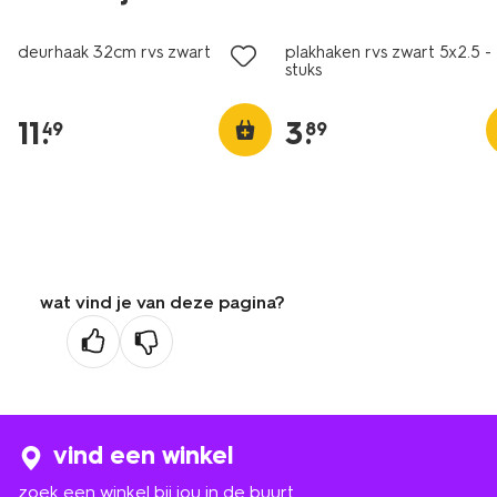
deurhaak 32cm rvs zwart
plakhaken rvs zwart 5x2.5 -
stuks
11
.
3
.
49
89
wat vind je van deze pagina?
vind een winkel
zoek een winkel bij jou in de buurt