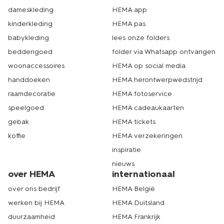
dameskleding
HEMA app
kinderkleding
HEMA pas
babykleding
lees onze folders
beddengoed
folder via Whatsapp ontvangen
woonaccessoires
HEMA op social media
handdoeken
HEMA herontwerpwedstrijd
raamdecoratie
HEMA fotoservice
speelgoed
HEMA cadeaukaarten
gebak
HEMA tickets
koffie
HEMA verzekeringen
inspiratie
nieuws
over HEMA
internationaal
over ons bedrijf
HEMA België
werken bij HEMA
HEMA Duitsland
duurzaamheid
HEMA Frankrijk