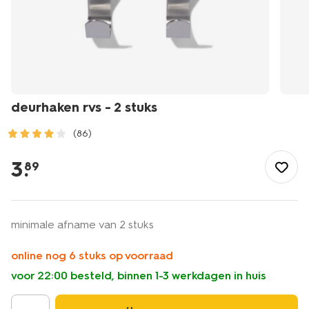
deurhaken rvs - 2 stuks
(86)
/wonen-
slapen/badkamer/badkamer-
3
.
89
accessoires/handdoekhaakjes/deurhaken-
rvs-
-
-2-
minimale afname van 2 stuks
stuks-
80301252.html
online nog 6 stuks op voorraad
voor 22:00 besteld, binnen 1-3 werkdagen in huis