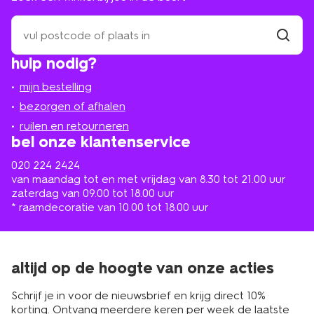
zoek
een
winkel
vind
hulp nodig?
winkel
bij
jou
mijn bestelling
in
de
bezorgen of afhalen
buurt
ruilen en retourneren
bel onze klantenservice
020 224 2424
van maandag tot en met vrijdag van 8.30 tot 21.00 uur
zaterdag van 09.00 tot 18.00 uur
* raamdecoratie van 10.00 tot 18.00 uur
altijd op de hoogte van onze acties
Schrijf je in voor de nieuwsbrief en krijg direct 10%
korting. Ontvang meerdere keren per week de laatste