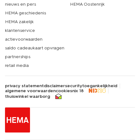
nieuws en pers
HEMA Oostenrijk
HEMA geschiedenis
HEMA zakelijk
klantenservice
actievoorwaarden
saldo cadeaukaart opvragen
partnerships
retail media
privacy statement
disclaimer
security
toegankelijkheid
algemene voorwaarden
cookies
nix 18
thuiswinkel waarborg