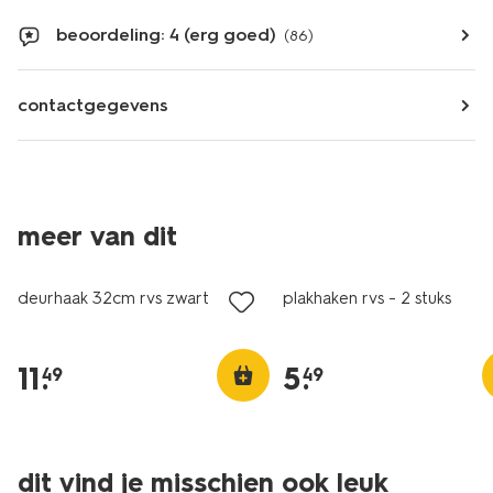
beoordeling: 4 (erg goed)
(86)
contactgegevens
meer van dit
deurhaak 32cm rvs zwart
plakhaken rvs - 2 stuks
11
.
5
.
49
49
dit vind je misschien ook leuk