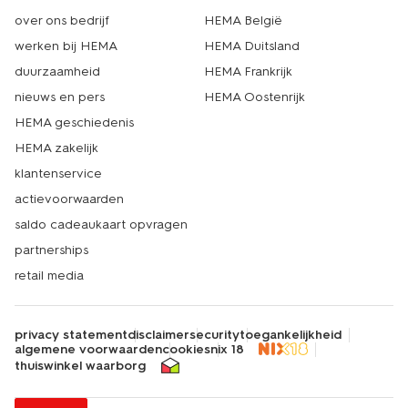
over ons bedrijf
HEMA België
werken bij HEMA
HEMA Duitsland
duurzaamheid
HEMA Frankrijk
nieuws en pers
HEMA Oostenrijk
HEMA geschiedenis
HEMA zakelijk
klantenservice
actievoorwaarden
saldo cadeaukaart opvragen
partnerships
retail media
privacy statement
disclaimer
security
toegankelijkheid
algemene voorwaarden
cookies
nix 18
thuiswinkel waarborg