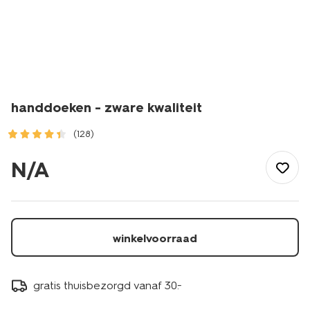
handdoeken - zware kwaliteit
(128)
/wonen-
slapen/badkamer/handdoeken/handdoeken-
N/A
-
-
zware-
kwaliteit-
1000015132.html
winkelvoorraad
gratis thuisbezorgd vanaf 30.-