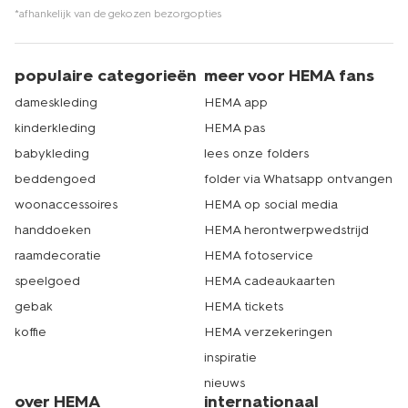
*afhankelijk van de gekozen bezorgopties
populaire categorieën
meer voor HEMA fans
dameskleding
HEMA app
kinderkleding
HEMA pas
babykleding
lees onze folders
beddengoed
folder via Whatsapp ontvangen
woonaccessoires
HEMA op social media
handdoeken
HEMA herontwerpwedstrijd
raamdecoratie
HEMA fotoservice
speelgoed
HEMA cadeaukaarten
gebak
HEMA tickets
koffie
HEMA verzekeringen
inspiratie
nieuws
over HEMA
internationaal