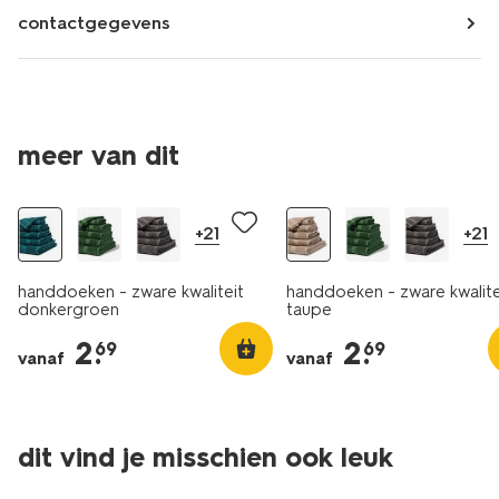
contactgegevens
meer van dit
+21
+21
handdoeken - zware kwaliteit
handdoeken - zware kwalite
donkergroen
taupe
2
.
2
.
69
69
vanaf
vanaf
dit vind je misschien ook leuk
laag geprijsd
nieuw