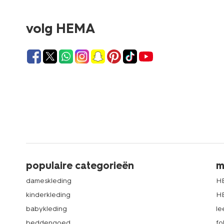
volg HEMA
populaire categorieën
m
dameskleding
H
kinderkleding
H
babykleding
le
beddengoed
fo