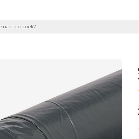
e naar op zoek?
l