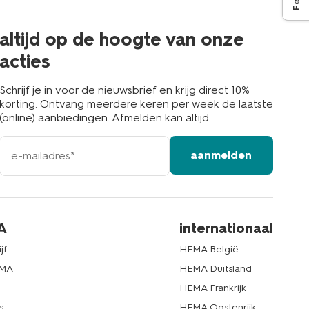
de
buurt
altijd op de hoogte van onze
acties
Schrijf je in voor de nieuwsbrief en krijg direct 10%
korting. Ontvang meerdere keren per week de laatste
(online) aanbiedingen. Afmelden kan altijd.
e-
aanmelden
mailadres
A
internationaal
jf
HEMA België
EMA
HEMA Duitsland
d
HEMA Frankrijk
s
HEMA Oostenrijk