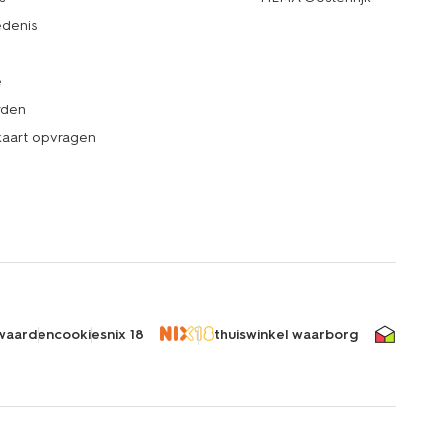
denis
e
rden
kaart opvragen
waarden
cookies
nix 18
thuiswinkel waarborg