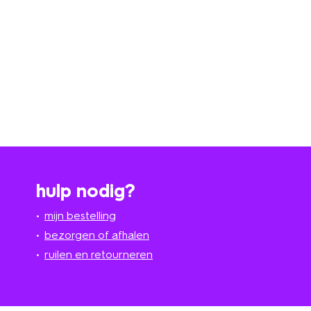
hulp nodig?
mijn bestelling
bezorgen of afhalen
ruilen en retourneren