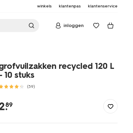
winkels
klantenpas
klantenservice
inloggen
grofvuilzakken recycled 120 L
- 10 stuks
(59)
/wonen-
slapen/huishouden/prullenbakken/vuilniszakken/grofvuilzakken-
2
.
89
recycled-
120-
-
-
-10-