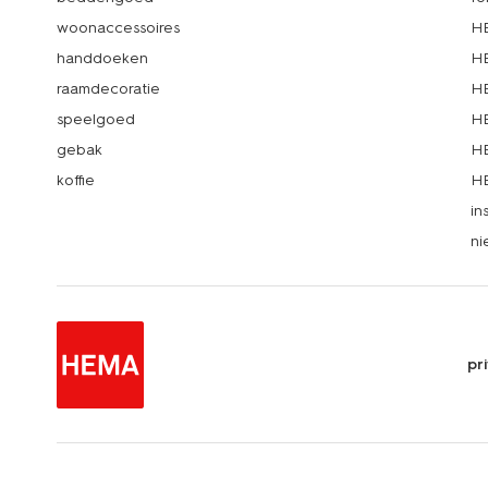
woonaccessoires
HE
handdoeken
HE
raamdecoratie
HE
speelgoed
HE
gebak
HE
koffie
HE
in
ni
pr