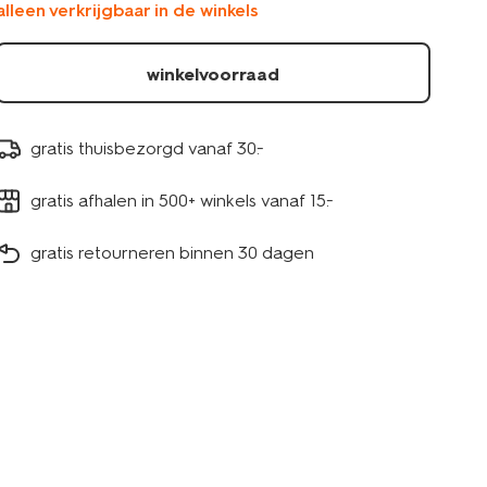
alleen verkrijgbaar in de winkels
stuks-
20510045.html
winkelvoorraad
gratis thuisbezorgd vanaf 30.-
gratis afhalen in 500+ winkels vanaf 15.-
gratis retourneren binnen 30 dagen