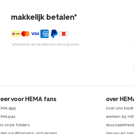
makkelijk betalen*
*afhankelijk van de gekozen bezorgopties
eer voor HEMA fans
over HEM
EMA app
over ons bedri
EMA pas
werken bij H
es onze folders
duurzaamhei
lder via Whatsapp ontvangen
nieuws en per