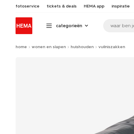
fotoservice
tickets & deals
HEMA app
inspiratie
waar ben j
categorieën
home
wonen en slapen
huishouden
vuilniszakken