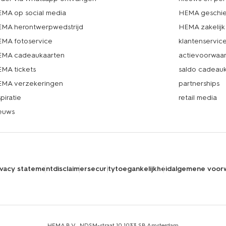
MA op social media
HEMA geschie
MA herontwerpwedstrijd
HEMA zakelijk
MA fotoservice
klantenservic
MA cadeaukaarten
actievoorwaa
MA tickets
saldo cadeau
MA verzekeringen
partnerships
spiratie
retail media
euws
ivacy statement
disclaimer
security
toegankelijkheid
algemene voor
HEMA B.V., NDSM-straat 10,1033 SB Amsterdam