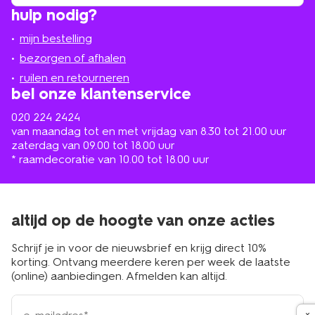
winkel
vind
hulp nodig?
winkel
bij
jou
mijn bestelling
in
de
bezorgen of afhalen
buurt
ruilen en retourneren
bel onze klantenservice
020 224 2424
van maandag tot en met vrijdag van 8.30 tot 21.00 uur
zaterdag van 09.00 tot 18.00 uur
* raamdecoratie van 10.00 tot 18.00 uur
altijd op de hoogte van onze acties
Schrijf je in voor de nieuwsbrief en krijg direct 10%
korting. Ontvang meerdere keren per week de laatste
(online) aanbiedingen. Afmelden kan altijd.
e-
mailadres