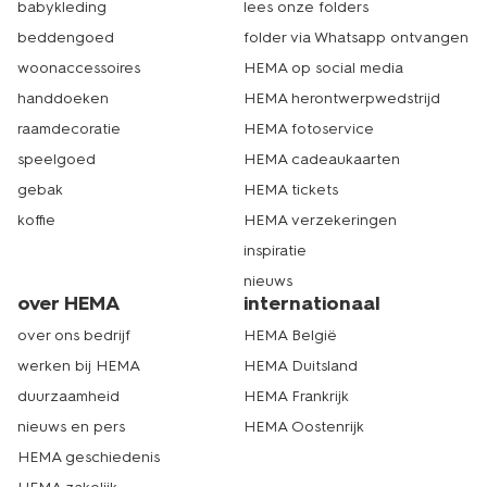
babykleding
lees onze folders
beddengoed
folder via Whatsapp ontvangen
woonaccessoires
HEMA op social media
handdoeken
HEMA herontwerpwedstrijd
raamdecoratie
HEMA fotoservice
speelgoed
HEMA cadeaukaarten
gebak
HEMA tickets
koffie
HEMA verzekeringen
inspiratie
nieuws
over HEMA
internationaal
over ons bedrijf
HEMA België
werken bij HEMA
HEMA Duitsland
duurzaamheid
HEMA Frankrijk
nieuws en pers
HEMA Oostenrijk
HEMA geschiedenis