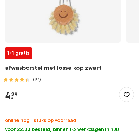
1+1 gratis
afwasborstel met losse kop zwart
(97)
/wonen-
slapen/huishouden/schoonmaken/afwasborstel-
4
.
29
met-
losse-
kop-
zwart-
online nog 1 stuks op voorraad
20540034.html
voor 22:00 besteld, binnen 1-3 werkdagen in huis