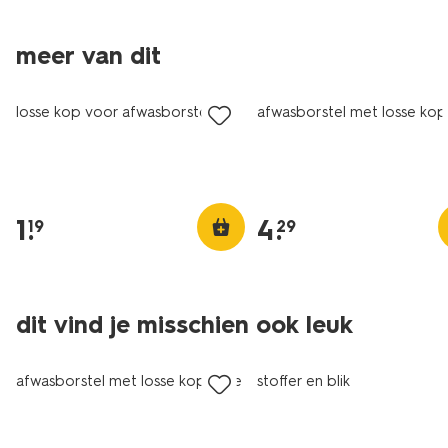
meer van dit
1+1 gratis
1+1 gratis
losse kop voor afwasborstel
afwasborstel met losse kop
1
.
4
.
19
29
dit vind je misschien ook leuk
1+1 gratis
1+1 gratis
afwasborstel met losse kop roze
stoffer en blik