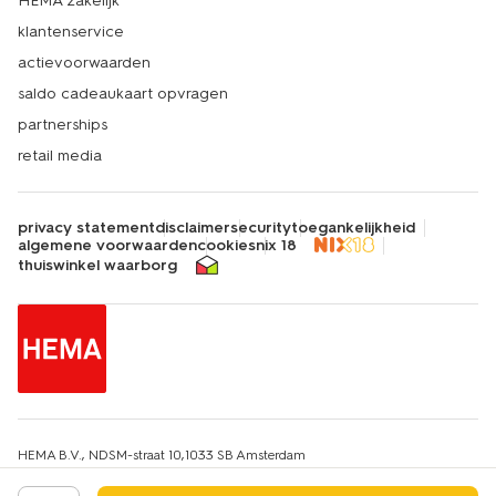
HEMA zakelijk
klantenservice
actievoorwaarden
saldo cadeaukaart opvragen
partnerships
retail media
privacy statement
disclaimer
security
toegankelijkheid
algemene voorwaarden
cookies
nix 18
thuiswinkel waarborg
HEMA B.V., NDSM-straat 10,1033 SB Amsterdam
KvK-nummer: 34215639
IBAN: HEMA NL67INGB0651607663