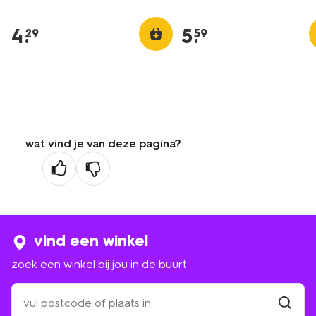
4
.
5
.
29
59
wat vind je van deze pagina?
vind een winkel
zoek een winkel bij jou in de buurt
zoek
een