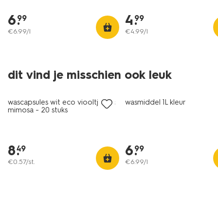
6
.
4
.
99
99
€
6
.
99
/l
€
4
.
99
/l
dit vind je misschien ook leuk
vegan
nieuw
wascapsules wit eco viooltjes en
wasmiddel 1L kleur
mimosa - 20 stuks
8
.
6
.
49
99
€
0
.
57
/st.
€
6
.
99
/l