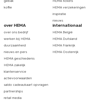
gebak
HEMA tickets
koffie
HEMA verzekeringen
inspiratie
nieuws
over HEMA
internationaal
over ons bedrijf
HEMA België
werken bij HEMA
HEMA Duitsland
duurzaamheid
HEMA Frankrijk
nieuws en pers
HEMA Oostenrijk
HEMA geschiedenis
HEMA zakelijk
klantenservice
actievoorwaarden
saldo cadeaukaart opvragen
partnerships
retail media