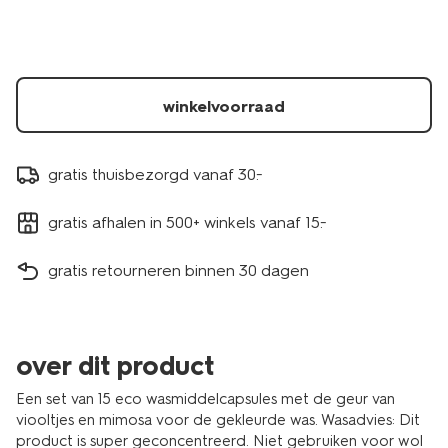
-
-20-
stuks-
20520071.html
winkelvoorraad
gratis thuisbezorgd vanaf 30.-
gratis afhalen in 500+ winkels vanaf 15.-
gratis retourneren binnen 30 dagen
over dit product
Een set van 15 eco wasmiddelcapsules met de geur van
viooltjes en mimosa voor de gekleurde was. Wasadvies: Dit
product is super geconcentreerd. Niet gebruiken voor wol