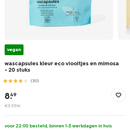
vegan
wascapsules kleur eco viooltjes en mimosa
- 20 stuks
(30)
/wonen-
slapen/huishouden/wassen-
8
.
49
strijken/wascapsules-
kleur-
€
0
.
57
/st.
eco-
viooltjes-
en-
voor 22:00 besteld, binnen 1-3 werkdagen in huis
mimosa-