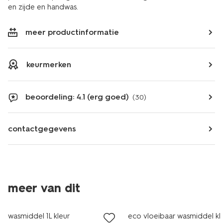
en zijde en handwas.
meer productinformatie
keurmerken
beoordeling: 4.1 (erg goed)
(30)
contactgegevens
meer van dit
nieuw
wasmiddel 1L kleur
eco vloeibaar wasmiddel kle