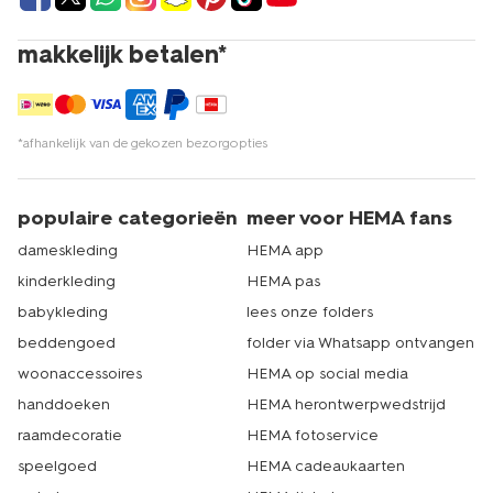
makkelijk betalen*
*afhankelijk van de gekozen bezorgopties
populaire categorieën
meer voor HEMA fans
dameskleding
HEMA app
kinderkleding
HEMA pas
babykleding
lees onze folders
beddengoed
folder via Whatsapp ontvangen
woonaccessoires
HEMA op social media
handdoeken
HEMA herontwerpwedstrijd
raamdecoratie
HEMA fotoservice
speelgoed
HEMA cadeaukaarten