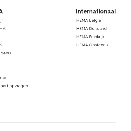
A
internationaal
jf
HEMA België
EMA
HEMA Duitsland
d
HEMA Frankrijk
s
HEMA Oostenrijk
denis
e
rden
kaart opvragen