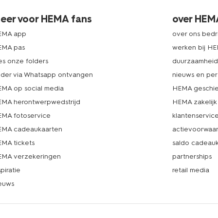
eer voor HEMA fans
over HEM
EMA app
over ons bedri
EMA pas
werken bij H
es onze folders
duurzaamhei
lder via Whatsapp ontvangen
nieuws en per
MA op social media
HEMA geschie
MA herontwerpwedstrijd
HEMA zakelijk
MA fotoservice
klantenservic
MA cadeaukaarten
actievoorwaa
MA tickets
saldo cadeau
MA verzekeringen
partnerships
spiratie
retail media
euws