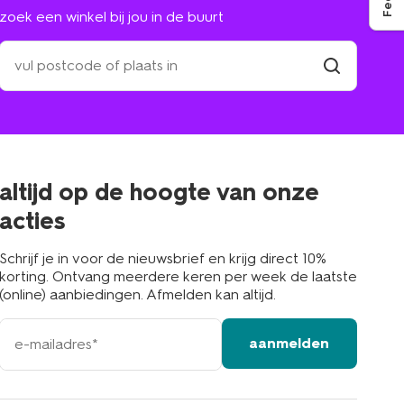
zoek een winkel bij jou in de buurt
zoek
een
winkel
vind
winkel
bij
jou
in
de
buurt
altijd op de hoogte van onze
acties
Schrijf je in voor de nieuwsbrief en krijg direct 10%
korting. Ontvang meerdere keren per week de laatste
(online) aanbiedingen. Afmelden kan altijd.
e-
aanmelden
mailadres