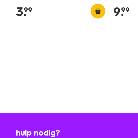
3
.
9
.
99
99
hulp nodig?