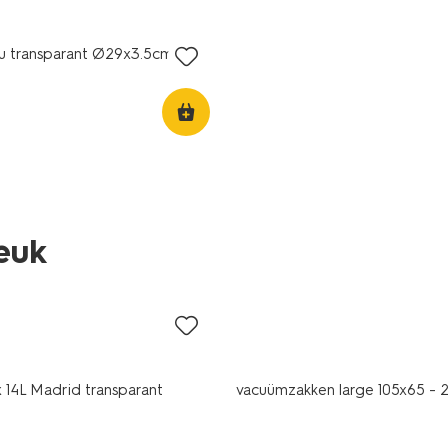
au transparant Ø29x3.5cm
leuk
ng
ne
14L Madrid transparant
vacuümzakken large 105x65 - 2