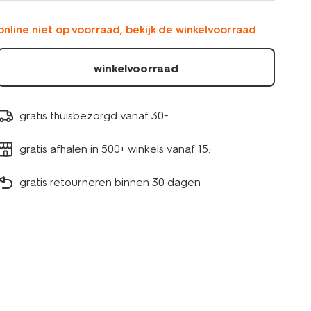
-2-
stuks-
online niet op voorraad, bekijk de winkelvoorraad
39822140.html
winkelvoorraad
gratis thuisbezorgd vanaf 30.-
gratis afhalen in 500+ winkels vanaf 15.-
gratis retourneren binnen 30 dagen