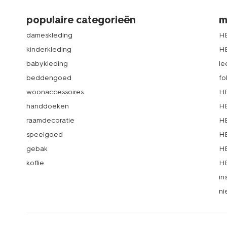
populaire categorieën
m
dameskleding
H
kinderkleding
H
babykleding
le
beddengoed
fo
woonaccessoires
HE
handdoeken
HE
raamdecoratie
HE
speelgoed
HE
gebak
HE
koffie
HE
in
ni