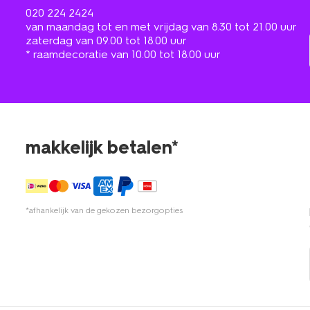
020 224 2424
van maandag tot en met vrijdag van 8.30 tot 21.00 uur
zaterdag van 09.00 tot 18.00 uur
* raamdecoratie van 10.00 tot 18.00 uur
makkelijk betalen*
*afhankelijk van de gekozen bezorgopties