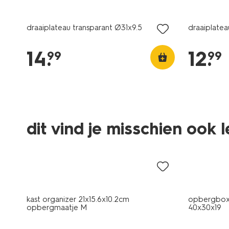
draaiplateau transparant Ø31x9.5
draaiplate
14
.
12
.
99
99
dit vind je misschien ook 
30% korting
30% korti
alleen online
alleen onli
kast organizer 21x15.6x10.2cm
opbergbox 
opbergmaatje M
40x30x19