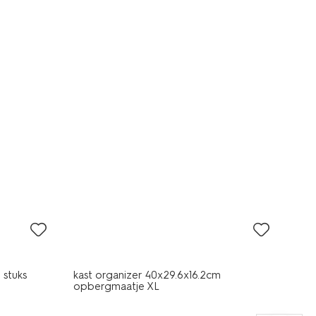
30% korting
alleen online
 stuks
kast organizer 40x29.6x16.2cm
opbergmaatje XL