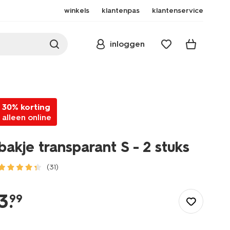
winkels
klantenpas
klantenservice
inloggen
30% korting
alleen online
bakje transparant S - 2 stuks
(31)
/wonen-
slapen/opbergen/opbergbakjes/bakje-
3
.
99
transparant-
s-
-