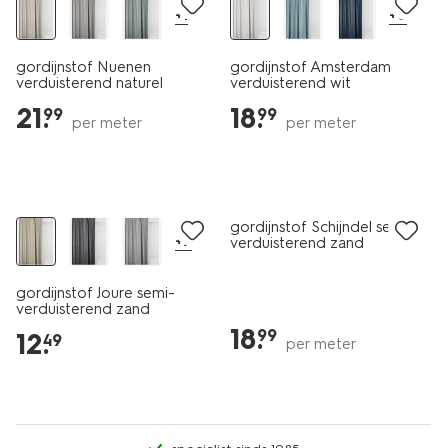
+1
+8
gordijnstof Nuenen
gordijnstof Amsterdam
verduisterend naturel
verduisterend wit
21
.
18
.
99
99
per meter
per meter
gordijnstof Schijndel semi-
+7
verduisterend zand
gordijnstof Joure semi-
verduisterend zand
18
.
99
12
.
49
per meter