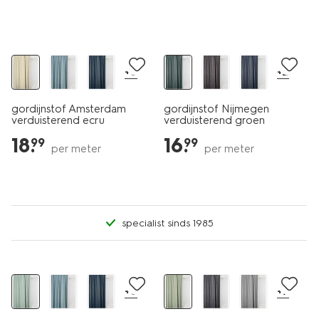
+8
+2
gordijnstof Amsterdam
gordijnstof Nijmegen
verduisterend ecru
verduisterend groen
18
.
16
.
99
99
per meter
per meter
specialist sinds 1985
+8
+7