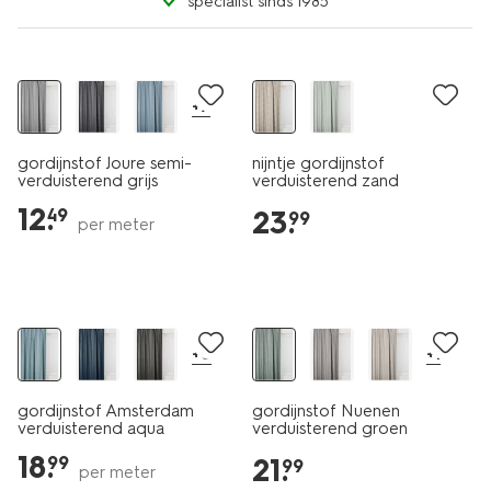
specialist sinds 1985
+7
gordijnstof Joure semi-
nijntje gordijnstof
verduisterend grijs
verduisterend zand
12
.
23
.
49
99
per meter
+8
+1
gordijnstof Amsterdam
gordijnstof Nuenen
verduisterend aqua
verduisterend groen
18
.
21
.
99
99
per meter