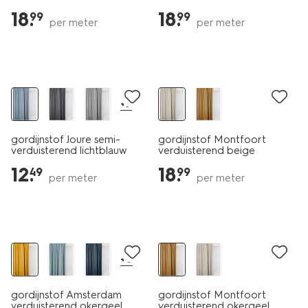
18
.
18
.
99
99
per meter
per meter
+7
gordijnstof Joure semi-
gordijnstof Montfoort
verduisterend lichtblauw
verduisterend beige
12
.
18
.
49
99
per meter
per meter
+8
gordijnstof Amsterdam
gordijnstof Montfoort
verduisterend okergeel
verduisterend okergeel