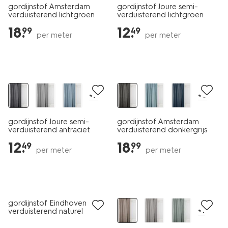
gordijnstof Amsterdam
gordijnstof Joure semi-
verduisterend lichtgroen
verduisterend lichtgroen
18
.
12
.
99
49
per meter
per meter
+7
+8
gordijnstof Joure semi-
gordijnstof Amsterdam
verduisterend antraciet
verduisterend donkergrijs
12
.
18
.
49
99
per meter
per meter
gordijnstof Eindhoven
+1
verduisterend naturel