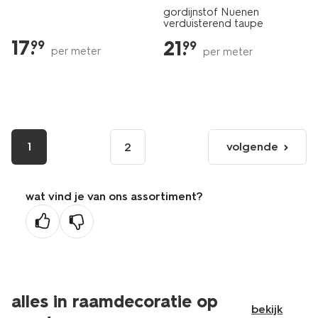
gordijnstof Nuenen
verduisterend taupe
17
.
21
.
99
99
per meter
per meter
1
volgende
2
volgende
pagina
wat vind je van ons assortiment?
alles in raamdecoratie op
bekijk