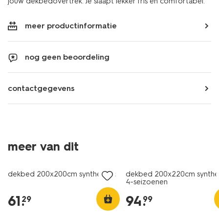
jouw dekbedovertrek. Je slaapt lekker fris en comfortabel.
meer productinformatie
nog geen beoordeling
contactgegevens
25% korting
25% korting
meer van dit
alleen online
alleen online
dekbed 200x200cm synthetisch
dekbed 200x220cm synthet
4-seizoenen
61
.
94
.
29
99