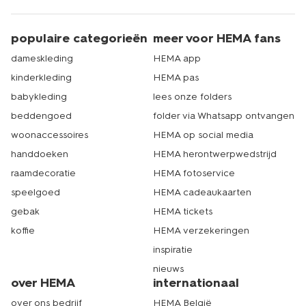
populaire categorieën
meer voor HEMA fans
dameskleding
HEMA app
kinderkleding
HEMA pas
babykleding
lees onze folders
beddengoed
folder via Whatsapp ontvangen
woonaccessoires
HEMA op social media
handdoeken
HEMA herontwerpwedstrijd
raamdecoratie
HEMA fotoservice
speelgoed
HEMA cadeaukaarten
gebak
HEMA tickets
koffie
HEMA verzekeringen
inspiratie
nieuws
over HEMA
internationaal
over ons bedrijf
HEMA België