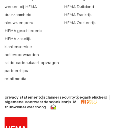
werken bij HEMA
HEMA Duitsland
duurzaamheid
HEMA Frankrijk
nieuws en pers
HEMA Oostenrijk
HEMA geschiedenis
HEMA zakelijk
klantenservice
actievoorwaarden
saldo cadeaukaart opvragen
partnerships
retail media
privacy statement
disclaimer
security
toegankelijkheid
algemene voorwaarden
cookies
nix 18
thuiswinkel waarborg