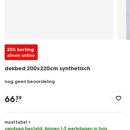
25% korting
alleen online
dekbed 200x220cm synthetisch
nog geen beoordeling
/wonen-
slapen/slapen/dekbedden/dekbed-
66
.
39
200x220cm-
synthetisch-
5500109.html
maattabel
vandaag besteld, binnen 1-3 werkdagen in huis