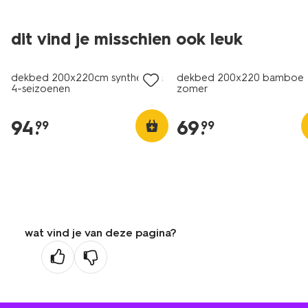
25% korting
25% korting
dit vind je misschien ook leuk
alleen online
alleen online
dekbed 200x220cm synthetisch
dekbed 200x220 bamboe
4-seizoenen
zomer
94
.
69
.
99
99
wat vind je van deze pagina?