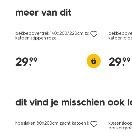
meer van dit
dekbedovertrek 140x200/220cm zacht
dekbedove
katoen stippen roze
katoen bl
29
.
29
.
99
99
dit vind je misschien ook 
hoeslaken 80x200cm zacht katoen beige
kussensloo
donkergro