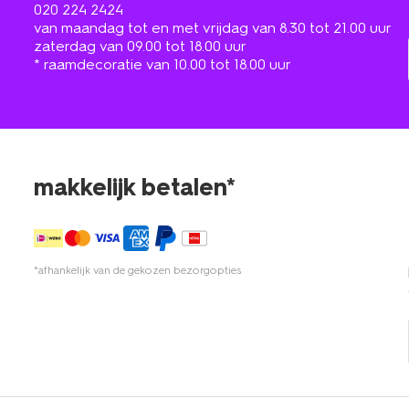
020 224 2424
van maandag tot en met vrijdag van 8.30 tot 21.00 uur
zaterdag van 09.00 tot 18.00 uur
* raamdecoratie van 10.00 tot 18.00 uur
makkelijk betalen*
*afhankelijk van de gekozen bezorgopties