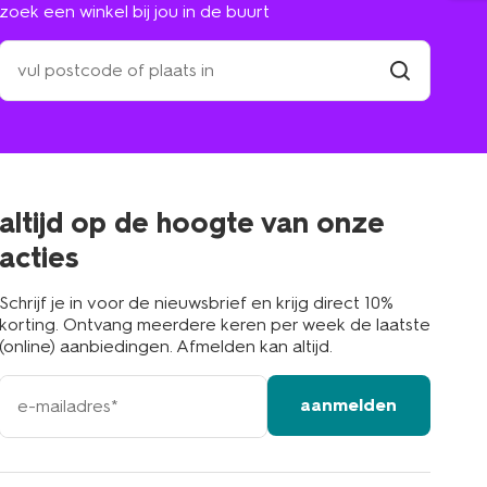
zoek een winkel bij jou in de buurt
zoek
een
winkel
vind
winkel
bij
jou
in
de
buurt
altijd op de hoogte van onze
acties
Schrijf je in voor de nieuwsbrief en krijg direct 10%
korting. Ontvang meerdere keren per week de laatste
(online) aanbiedingen. Afmelden kan altijd.
e-
aanmelden
mailadres