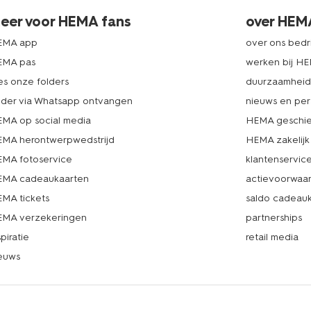
eer voor HEMA fans
over HEM
EMA app
over ons bedri
EMA pas
werken bij H
es onze folders
duurzaamhei
lder via Whatsapp ontvangen
nieuws en per
MA op social media
HEMA geschie
MA herontwerpwedstrijd
HEMA zakelijk
MA fotoservice
klantenservic
MA cadeaukaarten
actievoorwaa
MA tickets
saldo cadeau
MA verzekeringen
partnerships
spiratie
retail media
euws