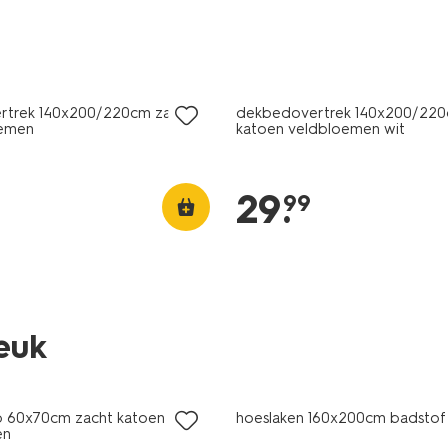
rtrek 140x200/220cm zacht
dekbedovertrek 140x200/220
oemen
katoen veldbloemen wit
29
.
99
leuk
p 60x70cm zacht katoen
hoeslaken 160x200cm badstof
en