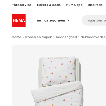
fotoservice
tickets & deals
HEMA app
inspiratie
waar ben j
categorieën
home
wonen en slapen
beddengoed
dekbedovertre