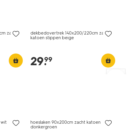
cm zacht
dekbedovertrek 140x200/220cm zacht
katoen stippen beige
29
.
99
 wit
hoeslaken 90x200cm zacht katoen
donkergroen