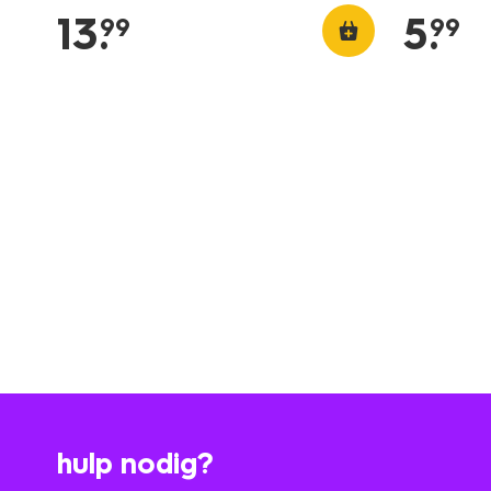
13
.
5
.
99
99
hulp nodig?