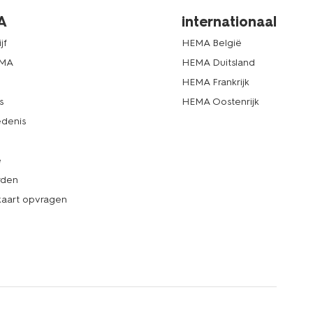
A
internationaal
jf
HEMA België
EMA
HEMA Duitsland
d
HEMA Frankrijk
s
HEMA Oostenrijk
denis
e
rden
kaart opvragen