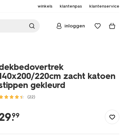
winkels
klantenpas
klantenservice
inloggen
dekbedovertrek
140x200/220cm zacht katoen
stippen gekleurd
(22)
/wonen-
slapen/slapen/dekbedovertrek/dekbedovertrek-
29
.
99
140x200%2F220cm-
zacht-
katoen-