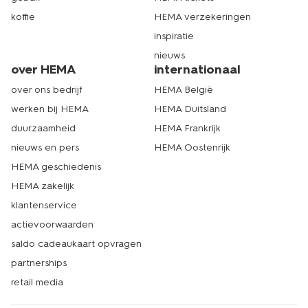
koffie
HEMA verzekeringen
inspiratie
nieuws
over HEMA
internationaal
over ons bedrijf
HEMA België
werken bij HEMA
HEMA Duitsland
duurzaamheid
HEMA Frankrijk
nieuws en pers
HEMA Oostenrijk
HEMA geschiedenis
HEMA zakelijk
klantenservice
actievoorwaarden
saldo cadeaukaart opvragen
partnerships
retail media