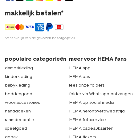
makkelijk betalen*
*afhankelijk van de gekozen bezorgopties
populaire categorieën
meer voor HEMA fans
dameskleding
HEMA app
kinderkleding
HEMA pas
babykleding
lees onze folders
beddengoed
folder via Whatsapp ontvangen
woonaccessoires
HEMA op social media
handdoeken
HEMA herontwerpwedstrijd
raamdecoratie
HEMA fotoservice
speelgoed
HEMA cadeaukaarten
gebak
HEMA tickets