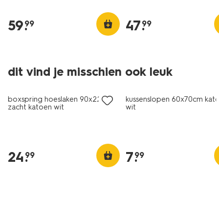
59
.
47
.
99
99
dit vind je misschien ook leuk
boxspring hoeslaken 90x220cm
kussenslopen 60x70cm kat
zacht katoen wit
wit
24
.
7
.
99
99