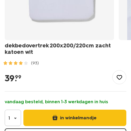
dekbedovertrek 200x200/220cm zacht
katoen wit
(93)
/wonen-
slapen/slapen/dekbedovertrek/dekbedovertrek-
39
.
99
200x200%2F220cm-
zacht-
katoen-
wit-
vandaag besteld, binnen 1-3 werkdagen in huis
5797023.html
in winkelmandje
1