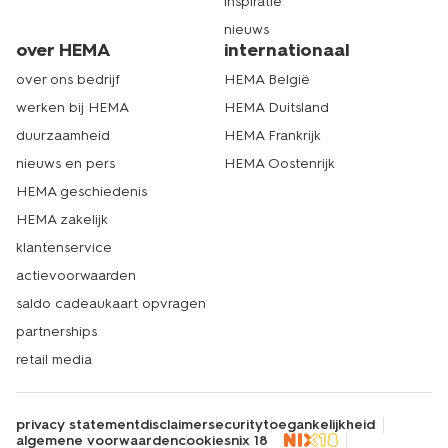
inspiratie
nieuws
over HEMA
internationaal
over ons bedrijf
HEMA België
werken bij HEMA
HEMA Duitsland
duurzaamheid
HEMA Frankrijk
nieuws en pers
HEMA Oostenrijk
HEMA geschiedenis
HEMA zakelijk
klantenservice
actievoorwaarden
saldo cadeaukaart opvragen
partnerships
retail media
privacy statement
disclaimer
security
toegankelijkheid
algemene voorwaarden
cookies
nix 18