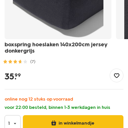
boxspring hoeslaken 140x200cm jersey
donkergrijs
(7)
/wonen-
slapen/slapen/hoeslaken/boxspring-
35
.
99
hoeslaken-
140x200cm-
jersey-
donkergrijs-
online nog 12 stuks op voorraad
5180064.html
voor 22:00 besteld, binnen 1-3 werkdagen in huis
in winkelmandje
1