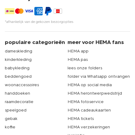
*afhankelijk van de gekozen bezorgopties
populaire categorieën
meer voor HEMA fans
dameskleding
HEMA app
kinderkleding
HEMA pas
babykleding
lees onze folders
beddengoed
folder via Whatsapp ontvangen
woonaccessoires
HEMA op social media
handdoeken
HEMA herontwerpwedstrijd
raamdecoratie
HEMA fotoservice
speelgoed
HEMA cadeaukaarten
gebak
HEMA tickets
koffie
HEMA verzekeringen