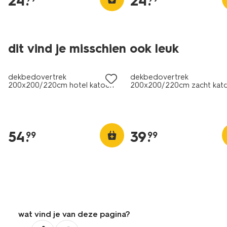
24
.
24
.
30% korting
dit vind je misschien ook leuk
met je HEMA pas
dekbedovertrek
dekbedovertrek
200x200/220cm hotel katoen
200x200/220cm zacht kat
percal zand
donkergrijs
54
.
39
.
99
99
wat vind je van deze pagina?