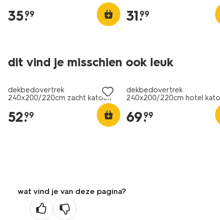
35
.
31
.
99
99
dit vind je misschien ook leuk
dekbedovertrek
dekbedovertrek
240x200/220cm zacht katoen
240x200/220cm hotel kat
wit
percal wit
52
.
69
.
99
99
wat vind je van deze pagina?