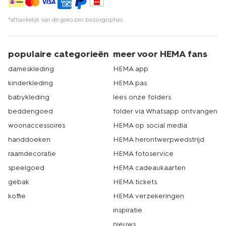
*afhankelijk van de gekozen bezorgopties
populaire categorieën
meer voor HEMA fans
dameskleding
HEMA app
kinderkleding
HEMA pas
babykleding
lees onze folders
beddengoed
folder via Whatsapp ontvangen
woonaccessoires
HEMA op social media
handdoeken
HEMA herontwerpwedstrijd
raamdecoratie
HEMA fotoservice
speelgoed
HEMA cadeaukaarten
gebak
HEMA tickets
koffie
HEMA verzekeringen
inspiratie
nieuws