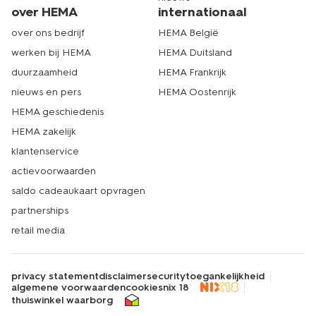
over HEMA
internationaal
over ons bedrijf
HEMA België
werken bij HEMA
HEMA Duitsland
duurzaamheid
HEMA Frankrijk
nieuws en pers
HEMA Oostenrijk
HEMA geschiedenis
HEMA zakelijk
klantenservice
actievoorwaarden
saldo cadeaukaart opvragen
partnerships
retail media
privacy statement
disclaimer
security
toegankelijkheid
algemene voorwaarden
cookies
nix 18
thuiswinkel waarborg