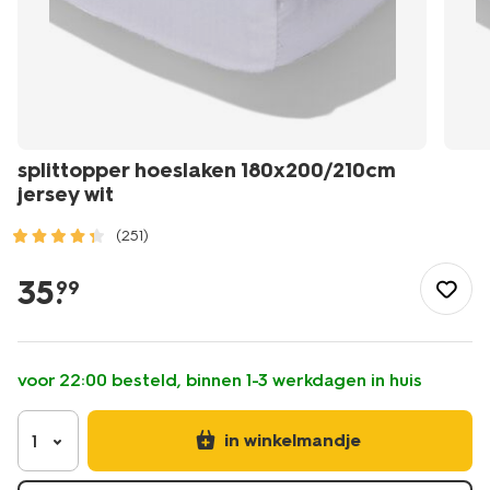
splittopper hoeslaken 180x200/210cm
jersey wit
(251)
/wonen-
slapen/slapen/hoeslaken/splittopper-
35
.
99
hoeslaken-
180x200%2F210cm-
jersey-
wit-
voor 22:00 besteld, binnen 1-3 werkdagen in huis
5190138.html
in winkelmandje
1