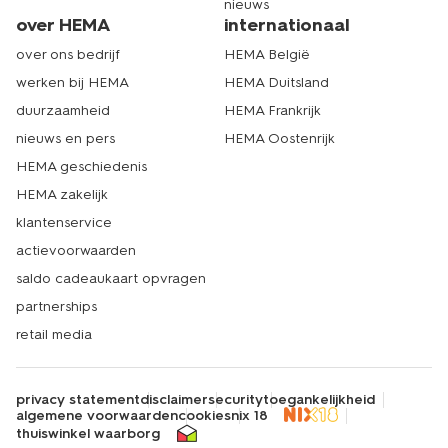
nieuws
over HEMA
internationaal
over ons bedrijf
HEMA België
werken bij HEMA
HEMA Duitsland
duurzaamheid
HEMA Frankrijk
nieuws en pers
HEMA Oostenrijk
HEMA geschiedenis
HEMA zakelijk
klantenservice
actievoorwaarden
saldo cadeaukaart opvragen
partnerships
retail media
privacy statement
disclaimer
security
toegankelijkheid
algemene voorwaarden
cookies
nix 18
thuiswinkel waarborg