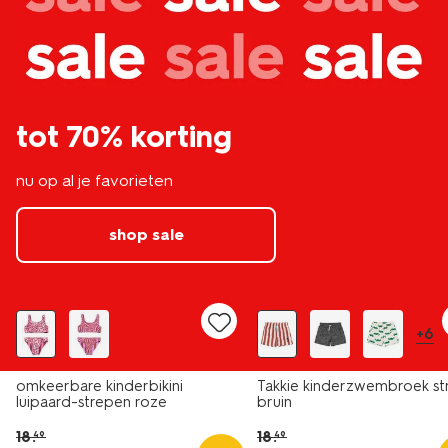
tot 70% korting
nu op al je favorieten
shop sale
sale
sale
+6
omkeerbare kinderbikini
Takkie kinderzwembroek st
luipaard-strepen roze
bruin
18
.
18
.
49
49