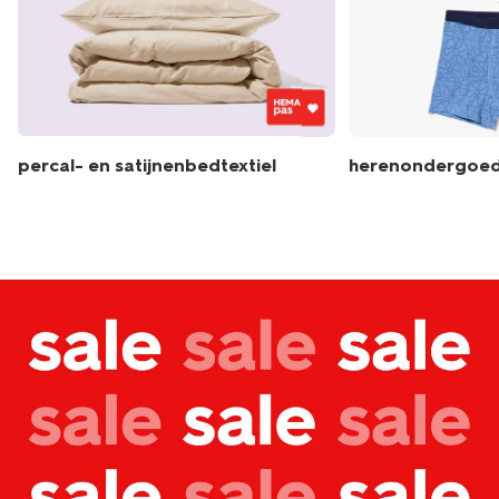
percal- en satijnenbedtextiel
herenondergoe