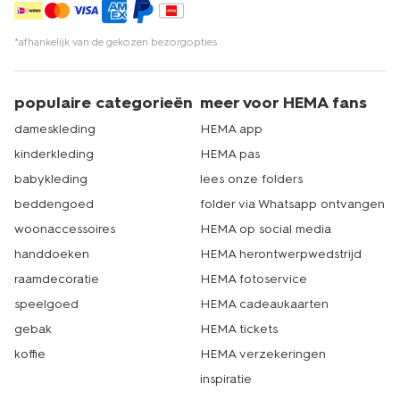
*afhankelijk van de gekozen bezorgopties
populaire categorieën
meer voor HEMA fans
dameskleding
HEMA app
kinderkleding
HEMA pas
babykleding
lees onze folders
beddengoed
folder via Whatsapp ontvangen
woonaccessoires
HEMA op social media
handdoeken
HEMA herontwerpwedstrijd
raamdecoratie
HEMA fotoservice
speelgoed
HEMA cadeaukaarten
gebak
HEMA tickets
koffie
HEMA verzekeringen
inspiratie