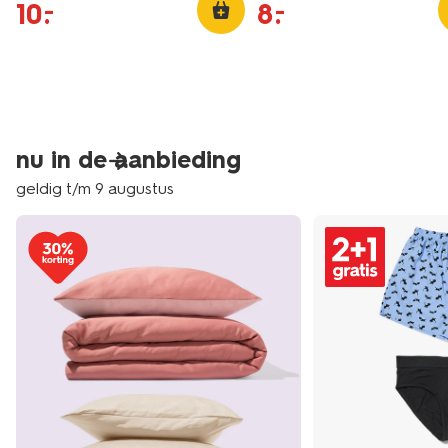
10
.
8
.
–
–
nu in de aanbieding
geldig t/m 9 augustus