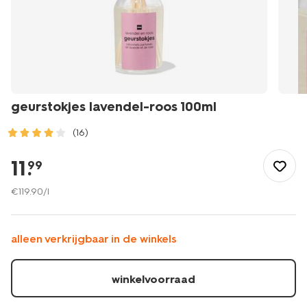
geurstokjes lavendel-roos 100ml
(16)
/wonen-
slapen/wonen/geurstokjes/geurstokjes-
11
.
99
lavendel-
roos-
€
119
.
90
/l
100ml-
13504085.html
alleen verkrijgbaar in de winkels
winkelvoorraad