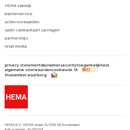
HEMA zakelijk
klantenservice
actievoorwaarden
saldo cadeaukaart opvragen
partnerships
retail media
privacy statement
disclaimer
security
toegankelijkheid
algemene voorwaarden
cookies
nix 18
thuiswinkel waarborg
HEMA B.V., NDSM-straat 10,1033 SB Amsterdam
KvK-nummer: 34215639