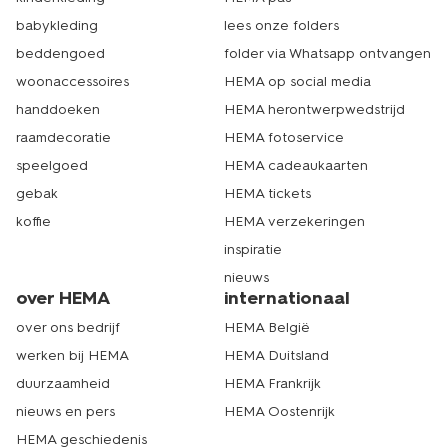
babykleding
lees onze folders
beddengoed
folder via Whatsapp ontvangen
woonaccessoires
HEMA op social media
handdoeken
HEMA herontwerpwedstrijd
raamdecoratie
HEMA fotoservice
speelgoed
HEMA cadeaukaarten
gebak
HEMA tickets
koffie
HEMA verzekeringen
inspiratie
nieuws
over HEMA
internationaal
over ons bedrijf
HEMA België
werken bij HEMA
HEMA Duitsland
duurzaamheid
HEMA Frankrijk
nieuws en pers
HEMA Oostenrijk
HEMA geschiedenis