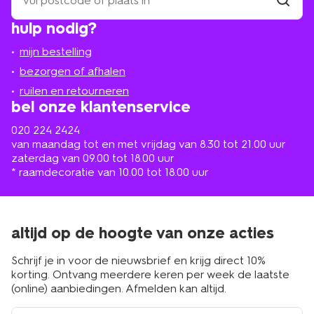
een
winkel
vind
hulp nodig?
winkel
bij
jou
mijn bestelling
in
de
bezorgen of afhalen
buurt
ruilen en retourneren
bel onze klantenservice
020 224 2424
van maandag tot en met vrijdag van 8.30 tot 21.00 uur
zaterdag van 09.00 tot 18.00 uur
* raamdecoratie van 10.00 tot 18.00 uur
altijd op de hoogte van onze acties
Schrijf je in voor de nieuwsbrief en krijg direct 10%
korting. Ontvang meerdere keren per week de laatste
(online) aanbiedingen. Afmelden kan altijd.
e-