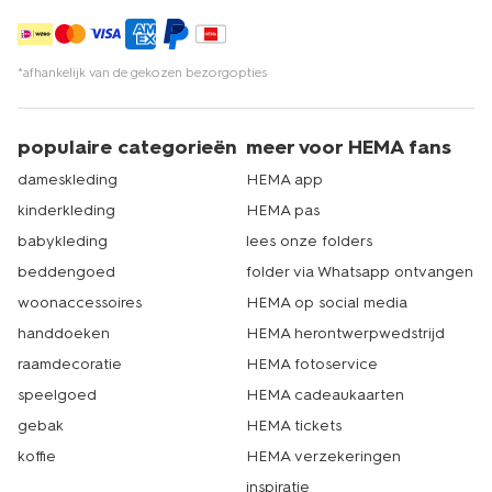
*afhankelijk van de gekozen bezorgopties
populaire categorieën
meer voor HEMA fans
dameskleding
HEMA app
kinderkleding
HEMA pas
babykleding
lees onze folders
beddengoed
folder via Whatsapp ontvangen
woonaccessoires
HEMA op social media
handdoeken
HEMA herontwerpwedstrijd
raamdecoratie
HEMA fotoservice
speelgoed
HEMA cadeaukaarten
gebak
HEMA tickets
koffie
HEMA verzekeringen
inspiratie