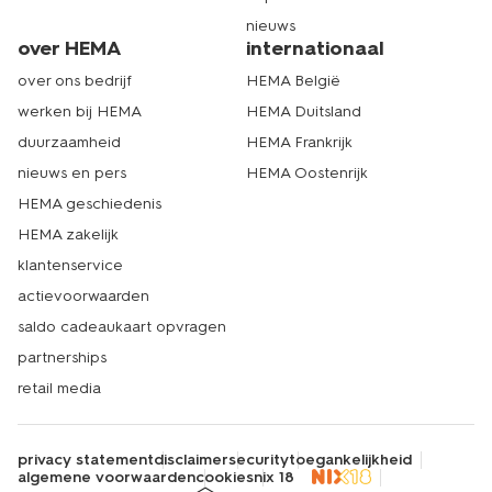
nieuws
over HEMA
internationaal
over ons bedrijf
HEMA België
werken bij HEMA
HEMA Duitsland
duurzaamheid
HEMA Frankrijk
nieuws en pers
HEMA Oostenrijk
HEMA geschiedenis
HEMA zakelijk
klantenservice
actievoorwaarden
saldo cadeaukaart opvragen
partnerships
retail media
privacy statement
disclaimer
security
toegankelijkheid
algemene voorwaarden
cookies
nix 18