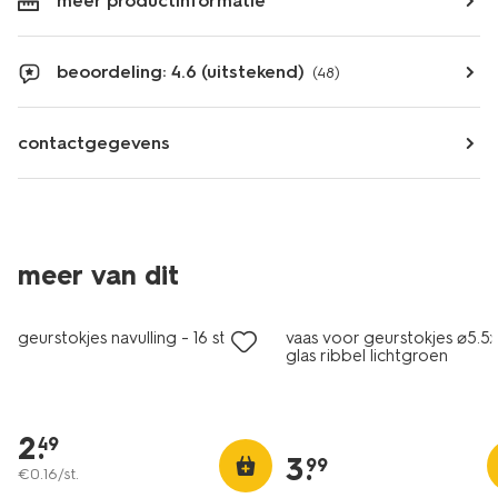
meer productinformatie
beoordeling: 4.6 (uitstekend)
(48)
contactgegevens
meer van dit
geurstokjes navulling - 16 stuks
vaas voor geurstokjes ⌀5.5
glas ribbel lichtgroen
2
.
49
3
.
99
€
0
.
16
/st.