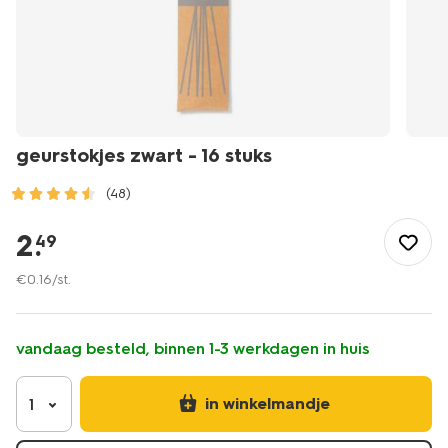
geurstokjes zwart - 16 stuks
(48)
/wonen-
slapen/wonen/geurstokjes/geurstokjes-
2
.
49
zwart-
-
€
0
.
16
/st.
-16-
stuks-
13502393.html
vandaag besteld, binnen 1-3 werkdagen in huis
in winkelmandje
1