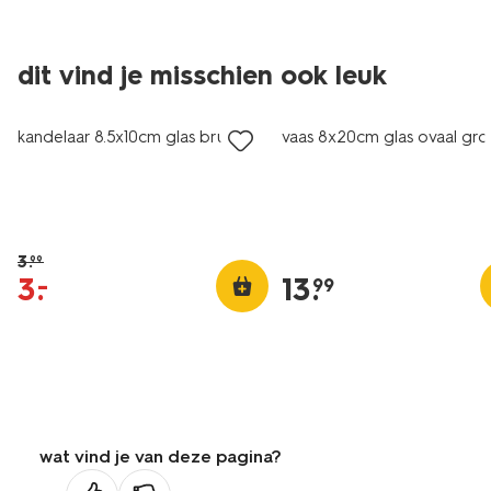
dit vind je misschien ook leuk
sale
kandelaar 8.5x10cm glas bruin
vaas 8x20cm glas ovaal gr
3
.
99
3
.
13
.
–
99
wat vind je van deze pagina?