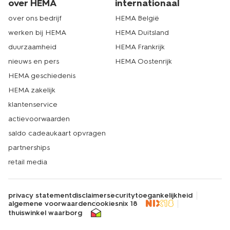
over HEMA
internationaal
over ons bedrijf
HEMA België
werken bij HEMA
HEMA Duitsland
duurzaamheid
HEMA Frankrijk
nieuws en pers
HEMA Oostenrijk
HEMA geschiedenis
HEMA zakelijk
klantenservice
actievoorwaarden
saldo cadeaukaart opvragen
partnerships
retail media
privacy statement
disclaimer
security
toegankelijkheid
algemene voorwaarden
cookies
nix 18
thuiswinkel waarborg