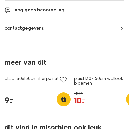
nog geen beoordeling
contactgegevens
meer van dit
laag geprijsd
sale
plaid 130x150cm sherpa natural
plaid 130x150cm wollook
bloemen
16
.
79
9
.
–
10
.
–
dit vind je misschien ook leuk