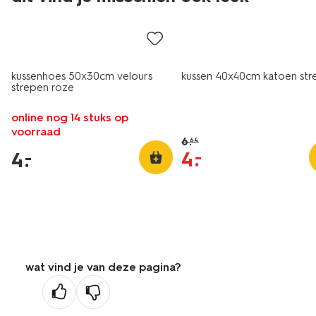
laag geprijsd
sale
kussenhoes 50x30cm velours
kussen 40x40cm katoen str
strepen roze
online nog 14 stuks op
voorraad
6
.
64
4
.
–
4
.
–
wat vind je van deze pagina?