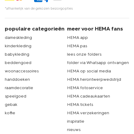
*afhankelijk van de gekozen bezorgopties
populaire categorieën
meer voor HEMA fans
dameskleding
HEMA app
kinderkleding
HEMA pas
babykleding
lees onze folders
beddengoed
folder via Whatsapp ontvangen
woonaccessoires
HEMA op social media
handdoeken
HEMA herontwerpwedstrijd
raamdecoratie
HEMA fotoservice
speelgoed
HEMA cadeaukaarten
gebak
HEMA tickets
koffie
HEMA verzekeringen
inspiratie
nieuws