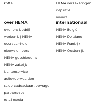
koffie
HEMA verzekeringen
inspiratie
nieuws
over HEMA
internationaal
over ons bedrijf
HEMA België
werken bij HEMA
HEMA Duitsland
duurzaamheid
HEMA Frankrijk
nieuws en pers
HEMA Oostenrijk
HEMA geschiedenis
HEMA zakelijk
klantenservice
actievoorwaarden
saldo cadeaukaart opvragen
partnerships
retail media