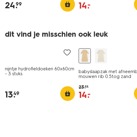
24
.
14
.
–
99
dit vind je misschien ook leuk
3 stuks
sale
nijntje hydrofieldoeken 60x60cm
babyslaapzak met afneem
- 3 stuks
mouwen rib 0.5tog zand
23
.
99
13
.
14
.
–
49