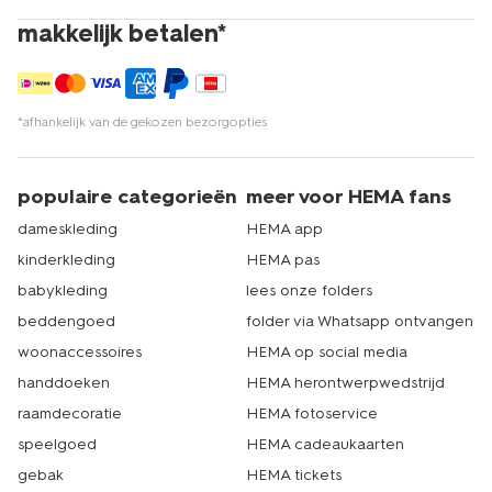
makkelijk betalen*
*afhankelijk van de gekozen bezorgopties
populaire categorieën
meer voor HEMA fans
dameskleding
HEMA app
kinderkleding
HEMA pas
babykleding
lees onze folders
beddengoed
folder via Whatsapp ontvangen
woonaccessoires
HEMA op social media
handdoeken
HEMA herontwerpwedstrijd
raamdecoratie
HEMA fotoservice
speelgoed
HEMA cadeaukaarten
gebak
HEMA tickets