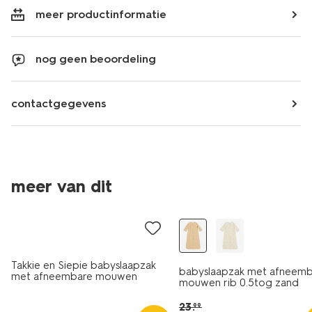
meer productinformatie
nog geen beoordeling
contactgegevens
meer van dit
sale
Takkie en Siepie babyslaapzak
babyslaapzak met afneem
met afneembare mouwen
mouwen rib 0.5tog zand
katoen 0.5tog gebroken wit
23
.
99