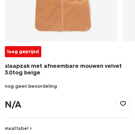
laag geprijsd
slaapzak met afneembare mouwen velvet
3.0tog beige
nog geen beoordeling
/baby/babykleding/baby-
slaapzakken/slaapzak-
N/A
met-
afneembare-
mouwen-
velvet-
maattabel
3.0tog-