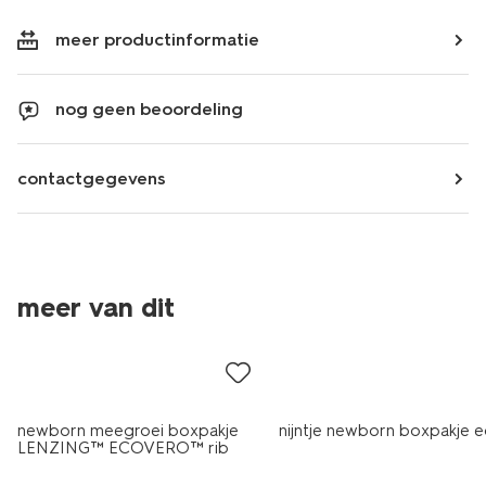
meer productinformatie
nog geen beoordeling
contactgegevens
meer van dit
newborn meegroei boxpakje
nijntje newborn boxpakje e
LENZING™ ECOVERO™ rib
zand