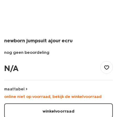
newborn jumpsuit ajour ecru
nog geen beoordeling
/baby/babykleding/boxpakjes/newborn-
jumpsuit-
N/A
ajour-
ecru-
1000032582.html
maattabel
online niet op voorraad, bekijk de winkelvoorraad
winkelvoorraad