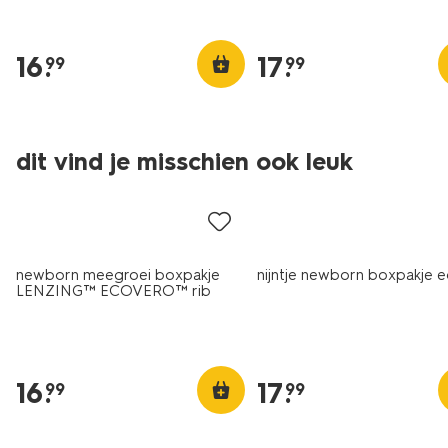
16
.
17
.
99
99
dit vind je misschien ook leuk
newborn meegroei boxpakje
nijntje newborn boxpakje e
LENZING™ ECOVERO™ rib
zand
16
.
17
.
99
99