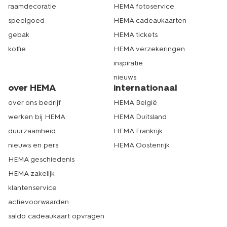
raamdecoratie
HEMA fotoservice
speelgoed
HEMA cadeaukaarten
gebak
HEMA tickets
koffie
HEMA verzekeringen
inspiratie
nieuws
over HEMA
internationaal
over ons bedrijf
HEMA België
werken bij HEMA
HEMA Duitsland
duurzaamheid
HEMA Frankrijk
nieuws en pers
HEMA Oostenrijk
HEMA geschiedenis
HEMA zakelijk
klantenservice
actievoorwaarden
saldo cadeaukaart opvragen