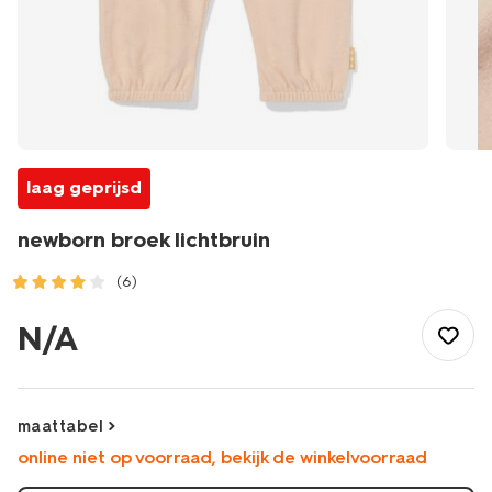
laag geprijsd
newborn broek lichtbruin
(6)
/baby/babykleding/newborn-
kleding/newborn-
N/A
broek-
-
lichtbruin-
33436020LIGHTBROWN.html
maattabel
online niet op voorraad, bekijk de winkelvoorraad