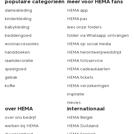
populaire categorieën
meer voor HEMA fans
dameskleding
HEMA app
kinderkleding
HEMA pas
babykleding
lees onze folders
beddengoed
folder via Whatsapp ontvangen
woonaccessoires
HEMA op social media
handdoeken
HEMA herontwerpwedstrijd
raamdecoratie
HEMA fotoservice
speelgoed
HEMA cadeaukaarten
gebak
HEMA tickets
koffie
HEMA verzekeringen
inspiratie
nieuws
over HEMA
internationaal
over ons bedrijf
HEMA België
werken bij HEMA
HEMA Duitsland