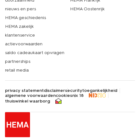
duurzaamheid
HEMA Frankrijk
nieuws en pers
HEMA Oostenrijk
HEMA geschiedenis
HEMA zakelijk
klantenservice
actievoorwaarden
saldo cadeaukaart opvragen
partnerships
retail media
privacy statement
disclaimer
security
toegankelijkheid
algemene voorwaarden
cookies
nix 18
thuiswinkel waarborg