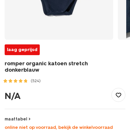
laag geprijsd
romper organic katoen stretch
donkerblauw
(524)
/baby/babykleding/rompertjes/romper-
organic-
N/A
katoen-
stretch-
donkerblauw-
1000012122.html
maattabel
online niet op voorraad, bekijk de winkelvoorraad