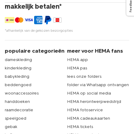
Feedback
makkelijk betalen*
*afhankelijk van de gekozen bezorgopties
populaire categorieën
meer voor HEMA fans
dameskleding
HEMA app
kinderkleding
HEMA pas
babykleding
lees onze folders
beddengoed
folder via Whatsapp ontvangen
woonaccessoires
HEMA op social media
handdoeken
HEMA herontwerpwedstrijd
raamdecoratie
HEMA fotoservice
speelgoed
HEMA cadeaukaarten
gebak
HEMA tickets