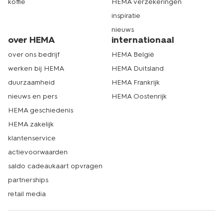
koffie
HEMA verzekeringen
inspiratie
nieuws
over HEMA
internationaal
over ons bedrijf
HEMA België
werken bij HEMA
HEMA Duitsland
duurzaamheid
HEMA Frankrijk
nieuws en pers
HEMA Oostenrijk
HEMA geschiedenis
HEMA zakelijk
klantenservice
actievoorwaarden
saldo cadeaukaart opvragen
partnerships
retail media