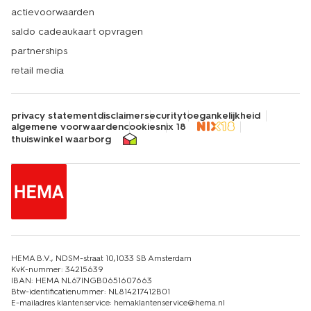
winkels. Zo heb jij binnen de kortste keren alles in huis
actievoorwaarden
voor jouw kleintje. Echt HEMA.
saldo cadeaukaart opvragen
partnerships
retail media
privacy statement
disclaimer
security
toegankelijkheid
algemene voorwaarden
cookies
nix 18
thuiswinkel waarborg
HEMA B.V., NDSM-straat 10,1033 SB Amsterdam
KvK-nummer: 34215639
IBAN: HEMA NL67INGB0651607663
Btw-identificatienummer: NL814217412B01
E-mailadres klantenservice: hemaklantenservice@hema.nl