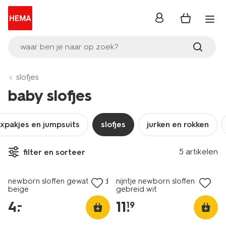
inloggen
waar ben je naar op zoek?
slofjes
baby slofjes
xpakjes en jumpsuits
slofjes
jurken en rokken
5 artikelen
filter en sorteer
laag geprijsd
newborn sloffen gewatteerd
nijntje newborn sloffen
beige
gebreid wit
4
.
11
.
–
19