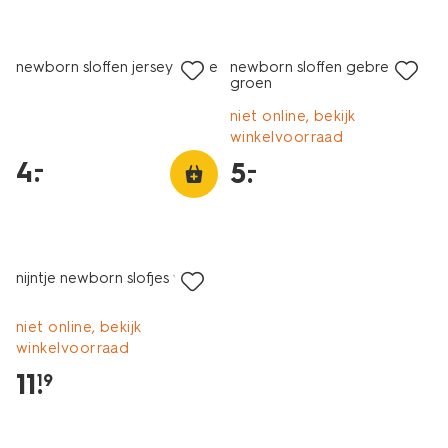
laag geprijsd
laag geprijsd
newborn sloffen jersey beige
newborn sloffen gebreid
groen
niet online, bekijk
winkelvoorraad
4
.
–
5
.
–
nijntje newborn slofjes wit
niet online, bekijk
winkelvoorraad
11
.
19