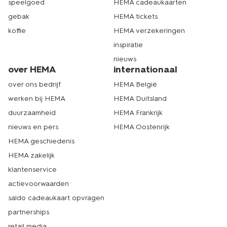
speelgoed
HEMA cadeaukaarten
gebak
HEMA tickets
koffie
HEMA verzekeringen
inspiratie
nieuws
over HEMA
internationaal
over ons bedrijf
HEMA België
werken bij HEMA
HEMA Duitsland
duurzaamheid
HEMA Frankrijk
nieuws en pers
HEMA Oostenrijk
HEMA geschiedenis
HEMA zakelijk
klantenservice
actievoorwaarden
saldo cadeaukaart opvragen
partnerships
retail media