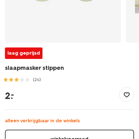
laag geprijsd
slaapmasker stippen
(24)
/buiten-
onderweg/reizen/reisaccessoires/slaapmasker-
2
.
–
stippen-
18670010.html
alleen verkrijgbaar in de winkels
winkelvoorraad