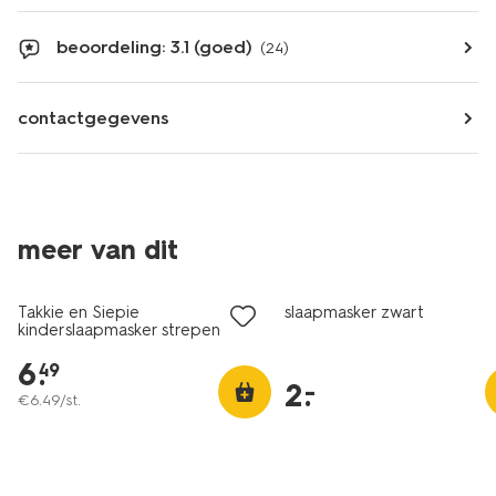
beoordeling: 3.1 (goed)
(24)
contactgegevens
meer van dit
laag geprijsd
Takkie en Siepie
slaapmasker zwart
kinderslaapmasker strepen
6
.
49
2
.
–
€
6
.
49
/st.