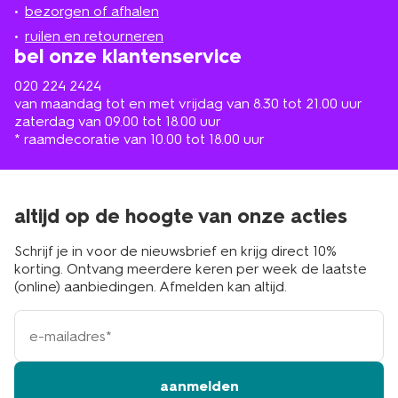
de
bezorgen of afhalen
buurt
ruilen en retourneren
bel onze klantenservice
020 224 2424
van maandag tot en met vrijdag van 8.30 tot 21.00 uur
zaterdag van 09.00 tot 18.00 uur
* raamdecoratie van 10.00 tot 18.00 uur
altijd op de hoogte van onze acties
Schrijf je in voor de nieuwsbrief en krijg direct 10%
korting. Ontvang meerdere keren per week de laatste
(online) aanbiedingen. Afmelden kan altijd.
e-
mailadres
aanmelden