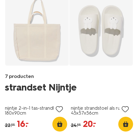
7 producten
strandset Nijntje
sale
sale
Products
/nijntje/nijntje-
nijntje 2-in-1 tas-strandlaken
nijntje strandstoel als rugzak
pet-
180x90cm
45x57x56cm
canvas-
16
.
20
.
–
–
60470049.html
22
.
24
.
99
99