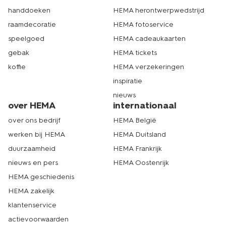
handdoeken
HEMA herontwerpwedstrijd
raamdecoratie
HEMA fotoservice
speelgoed
HEMA cadeaukaarten
gebak
HEMA tickets
koffie
HEMA verzekeringen
inspiratie
nieuws
over HEMA
internationaal
over ons bedrijf
HEMA België
werken bij HEMA
HEMA Duitsland
duurzaamheid
HEMA Frankrijk
nieuws en pers
HEMA Oostenrijk
HEMA geschiedenis
HEMA zakelijk
klantenservice
actievoorwaarden