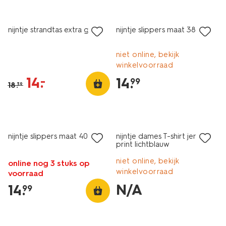
sale
nijntje strandtas extra groot
nijntje slippers maat 38-39
niet online, bekijk
winkelvoorraad
14
.
–
14
.
99
18
.
39
laag geprijsd
nijntje slippers maat 40-41
nijntje dames T-shirt jersey
print lichtblauw
niet online, bekijk
online nog 3 stuks op
winkelvoorraad
voorraad
N/A
14
.
99