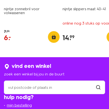
nijntje zonnebril voor
nijntje slippers maat 40-41
volwassenen
online nog 3 stuks op voo
7
.
99
6
.
14
.
–
99
vind een winkel
zoek een winkel bij jou in de buurt
zoek
een
winkel
vind
hulp nodig?
winkel
bij
jou
mijn bestelling
in