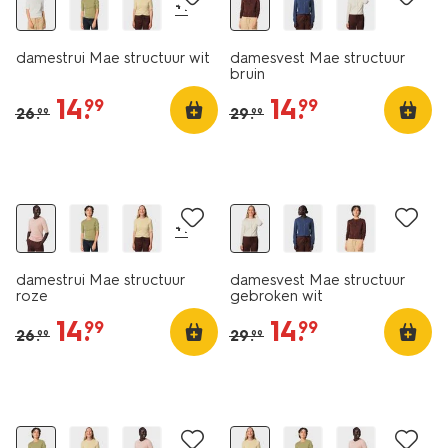
+1
damestrui Mae structuur wit
damesvest Mae structuur
bruin
14
.
14
.
99
99
26
.
29
.
99
99
nieuw
nieuw
korting
korting
+1
damestrui Mae structuur
damesvest Mae structuur
roze
gebroken wit
14
.
14
.
99
99
26
.
29
.
99
99
nieuw
nieuw
korting
korting