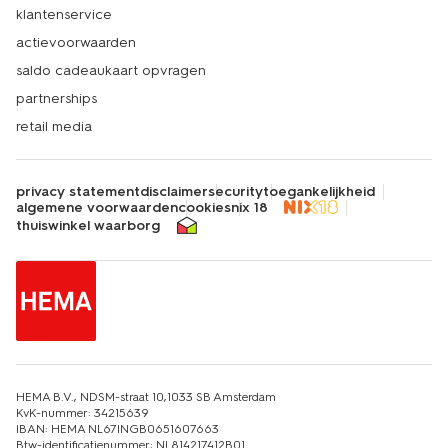
klantenservice
actievoorwaarden
saldo cadeaukaart opvragen
partnerships
retail media
privacy statement
disclaimer
security
toegankelijkheid
algemene voorwaarden
cookies
nix 18
thuiswinkel waarborg
HEMA B.V., NDSM-straat 10,1033 SB Amsterdam
KvK-nummer: 34215639
IBAN: HEMA NL67INGB0651607663
Btw-identificatienummer: NL814217412B01