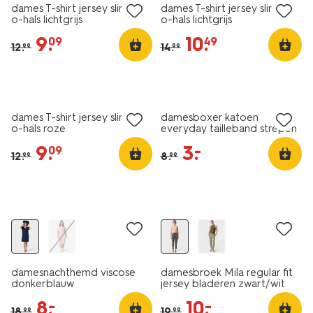
dames T-shirt jersey slim fit
dames T-shirt jersey slim fit
o-hals lichtgrijs
o-hals lichtgrijs
9
.
10
.
09
49
12
.
14
.
99
99
essential
korting
sale
dames T-shirt jersey slim fit
damesboxer katoen
o-hals roze
everyday tailleband strepen
roze
9
.
3
.
–
09
12
.
8
.
99
99
sale
sale
damesnachthemd viscose
damesbroek Mila regular fit
donkerblauw
jersey bladeren zwart/wit
8
.
10
.
–
–
18
.
19
.
99
99