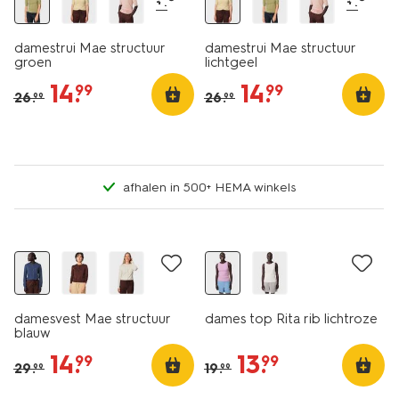
+1
+1
damestrui Mae structuur
damestrui Mae structuur
groen
lichtgeel
14
.
14
.
99
99
26
.
26
.
99
99
afhalen in 500+ HEMA winkels
nieuw
nieuw
korting
sale
damesvest Mae structuur
dames top Rita rib lichtroze
blauw
14
.
13
.
99
99
29
.
19
.
99
99
essential
essential