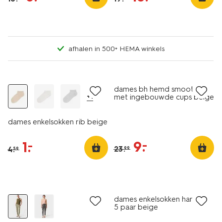
afhalen in 500+ HEMA winkels
sale
sale
dames bh hemd smoothing
+1
met ingebouwde cups beige
dames enkelsokken rib beige
9
.
–
1
.
–
23
.
4
.
99
59
5 paar
sale
sale
dames enkelsokken hartjes -
5 paar beige