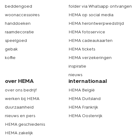
beddengoed
folder via Whatsapp ontvangen
woonaccessoires
HEMA op social media
handdoeken
HEMA herontwerpwedstrijd
raamdecoratie
HEMA fotoservice
speelgoed
HEMA cadeaukaarten
gebak
HEMA tickets
koffie
HEMA verzekeringen
inspiratie
nieuws
over HEMA
internationaal
over ons bedrijf
HEMA België
werken bij HEMA
HEMA Duitsland
duurzaamheid
HEMA Frankrijk
nieuws en pers
HEMA Oostenrijk
HEMA geschiedenis
HEMA zakelijk