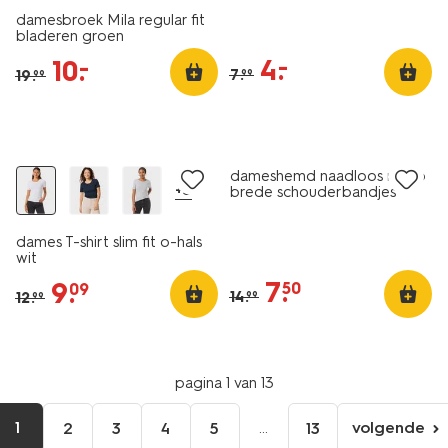
damesbroek Mila regular fit
bladeren groen
4
.
–
10
.
–
7
.
19
.
99
99
essential
korting
sale
dameshemd naadloos micro
+5
brede schouderbandjes
lichtroze
dames T-shirt slim fit o-hals
wit
7
.
9
.
50
09
14
.
12
.
99
99
pagina 1 van 13
1
...
volgende
2
3
4
5
13
volgen