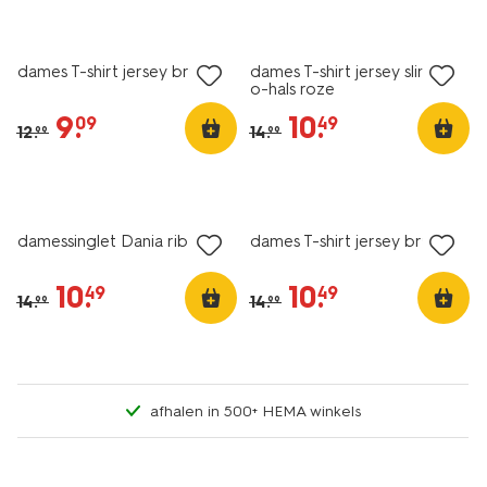
korting
korting
dames T-shirt jersey bruin
dames T-shirt jersey slim fit
o-hals roze
9
.
10
.
09
49
12
.
14
.
99
99
nieuw
essential
sale
korting
damessinglet Dania rib roze
dames T-shirt jersey bruin
10
.
10
.
49
49
14
.
14
.
99
99
afhalen in 500+ HEMA winkels
essential
essential
korting
korting