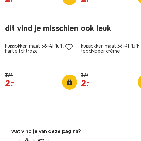
dit vind je misschien ook leuk
sale
sale
huissokken maat 36-41 fluffy
huissokken maat 36-41 fluffy
hartje lichtroze
teddybeer crème
3
.
3
.
99
99
2
.
2
.
–
–
wat vind je van deze pagina?