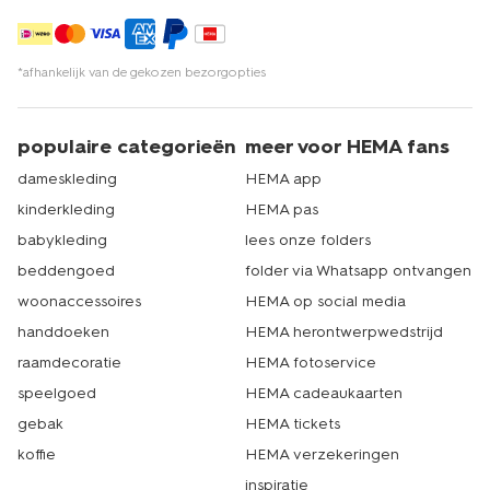
*afhankelijk van de gekozen bezorgopties
populaire categorieën
meer voor HEMA fans
dameskleding
HEMA app
kinderkleding
HEMA pas
babykleding
lees onze folders
beddengoed
folder via Whatsapp ontvangen
woonaccessoires
HEMA op social media
handdoeken
HEMA herontwerpwedstrijd
raamdecoratie
HEMA fotoservice
speelgoed
HEMA cadeaukaarten
gebak
HEMA tickets
koffie
HEMA verzekeringen
inspiratie