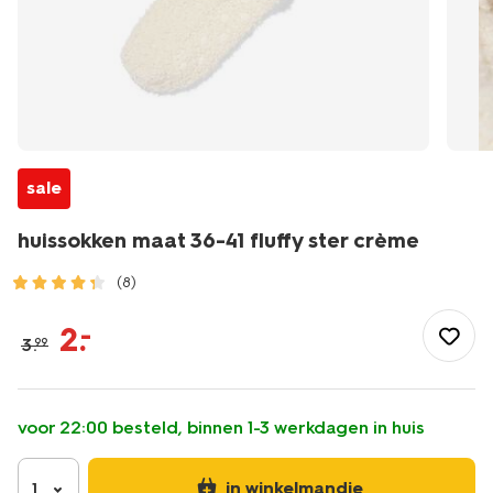
sale
huissokken maat 36-41 fluffy ster crème
(8)
/dames/beenmode/sokken/sokken/huissokken-
maat-
2
.
–
3
.
99
36-
41-
fluffy-
ster-
voor 22:00 besteld, binnen 1-3 werkdagen in huis
creme-
61100309.html
in winkelmandje
1