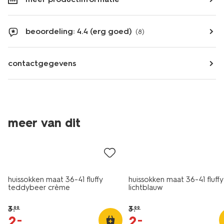
beoordeling: 4.4 (erg goed)
(8)
contactgegevens
meer van dit
sale
sale
huissokken maat 36-41 fluffy
huissokken maat 36-41 fluffy
teddybeer crème
lichtblauw
3
.
3
.
99
99
2
.
2
.
–
–