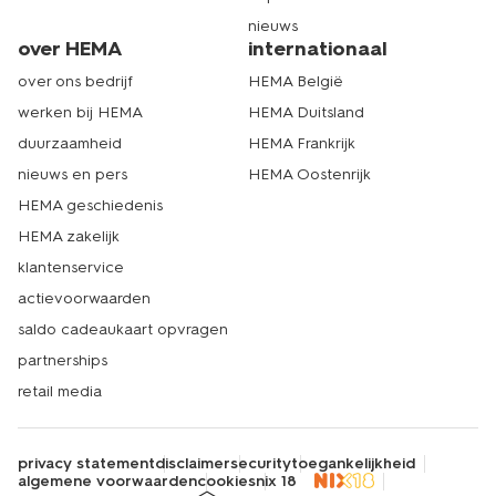
nieuws
over HEMA
internationaal
over ons bedrijf
HEMA België
werken bij HEMA
HEMA Duitsland
duurzaamheid
HEMA Frankrijk
nieuws en pers
HEMA Oostenrijk
HEMA geschiedenis
HEMA zakelijk
klantenservice
actievoorwaarden
saldo cadeaukaart opvragen
partnerships
retail media
privacy statement
disclaimer
security
toegankelijkheid
algemene voorwaarden
cookies
nix 18