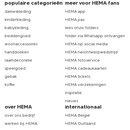
populaire categorieën
meer voor HEMA fans
dameskleding
HEMA app
kinderkleding
HEMA pas
babykleding
lees onze folders
beddengoed
folder via Whatsapp ontvangen
woonaccessoires
HEMA op social media
handdoeken
HEMA herontwerpwedstrijd
raamdecoratie
HEMA fotoservice
speelgoed
HEMA cadeaukaarten
gebak
HEMA tickets
koffie
HEMA verzekeringen
inspiratie
nieuws
over HEMA
internationaal
over ons bedrijf
HEMA België
werken bij HEMA
HEMA Duitsland