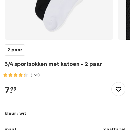
2 paar
3/4 sportsokken met katoen - 2 paar
(132)
/dames/beenmode/sokken/sportsokken/3%2F4-
sportsokken-
7
.
99
met-
katoen-
-
-2-
kleur :
wit
paar-
4470002.html
maat
maattabel