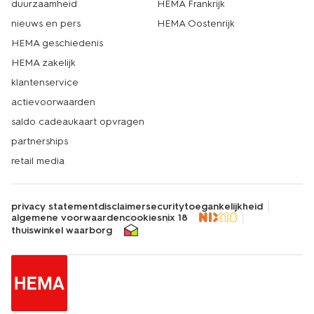
duurzaamheid
HEMA Frankrijk
nieuws en pers
HEMA Oostenrijk
HEMA geschiedenis
HEMA zakelijk
klantenservice
actievoorwaarden
saldo cadeaukaart opvragen
partnerships
retail media
privacy statement
disclaimer
security
toegankelijkheid
algemene voorwaarden
cookies
nix 18
thuiswinkel waarborg