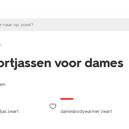
e naar op zoek?
n
ortjassen voor dames
len
sale
jas zwart
damesbodywarmer zwart