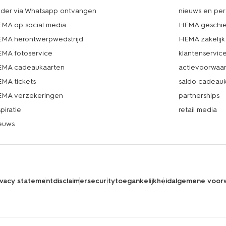
lder via Whatsapp ontvangen
nieuws en per
MA op social media
HEMA geschie
MA herontwerpwedstrijd
HEMA zakelijk
MA fotoservice
klantenservic
MA cadeaukaarten
actievoorwaa
MA tickets
saldo cadeau
MA verzekeringen
partnerships
spiratie
retail media
euws
ivacy statement
disclaimer
security
toegankelijkheid
algemene voor