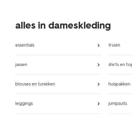
alles in dameskleding
essentials
truien
jassen
shirts en to
blouses en tunieken
huispakken
leggings
jumpsuits