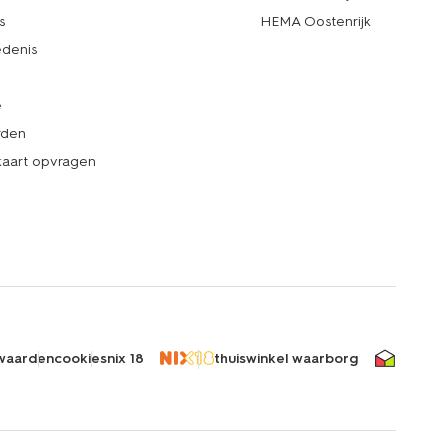
s
HEMA Oostenrijk
denis
e
rden
kaart opvragen
waarden
cookies
nix 18
thuiswinkel waarborg