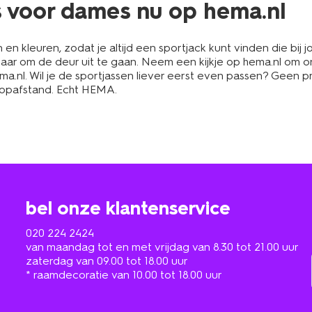
s voor dames nu op hema.nl
en kleuren, zodat je altijd een sportjack kunt vinden die bij j
laar om de deur uit te gaan. Neem een kijkje op hema.nl om on
ma.nl. Wil je de sportjassen liever eerst even passen? Geen p
loopafstand. Echt HEMA.
bel onze klantenservice
020 224 2424
van maandag tot en met vrijdag van 8.30 tot 21.00 uur
zaterdag van 09.00 tot 18.00 uur
* raamdecoratie van 10.00 tot 18.00 uur