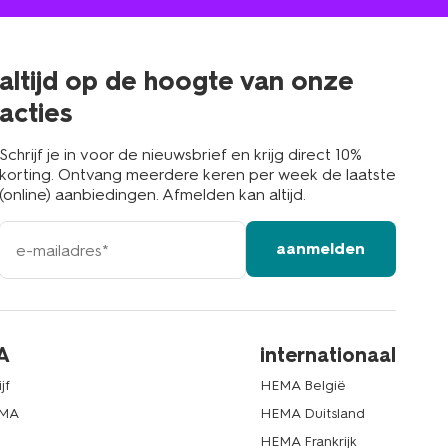
jou
in
de
buurt
altijd op de hoogte van onze
acties
Schrijf je in voor de nieuwsbrief en krijg direct 10%
korting. Ontvang meerdere keren per week de laatste
(online) aanbiedingen. Afmelden kan altijd.
e-
aanmelden
mailadres
A
internationaal
jf
HEMA België
EMA
HEMA Duitsland
d
HEMA Frankrijk