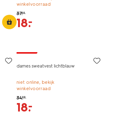
winkelvoorraad
37
.
99
–
18
.
korting
dames sweatvest lichtblauw
niet online, bekijk
winkelvoorraad
34
.
99
–
18
.