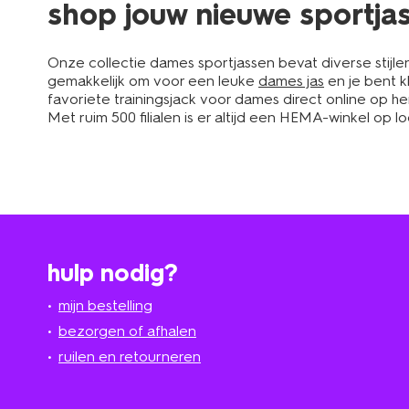
shop jouw nieuwe sportja
Onze collectie dames sportjassen bevat diverse stijlen 
gemakkelijk om voor een leuke
dames jas
en je bent k
favoriete trainingsjack voor dames direct online op he
Met ruim 500 filialen is er altijd een HEMA-winkel op 
hulp nodig?
mijn bestelling
bezorgen of afhalen
ruilen en retourneren