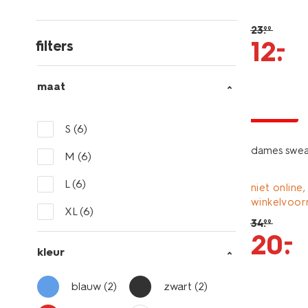
23
.
99
–
12
.
filters
maat
korting
S
(6)
dames swea
M
(6)
L
(6)
niet online,
winkelvoor
XL
(6)
34
.
99
–
20
.
kleur
blauw
(2)
zwart
(2)