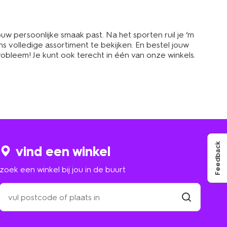
ouw persoonlijke smaak past. Na het sporten ruil je ‘m
s volledige assortiment te bekijken. En bestel jouw
robleem! Je kunt ook terecht in één van onze winkels.
Feedback
vind een winkel
zoek een winkel bij jou in de buurt
zoek
een
winkel
vind
winkel
bij