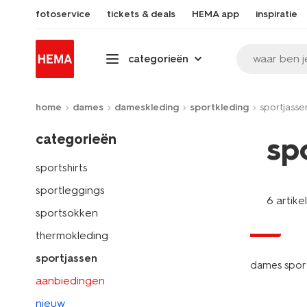
fotoservice
tickets & deals
HEMA app
inspiratie
waar ben j
categorieën
home
dames
dameskleding
sportkleding
sportjasse
categorieën
sp
sportshirts
sportleggings
6 artike
sportsokken
sale
thermokleding
sportjassen
dames sport
aanbiedingen
nieuw