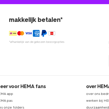
makkelijk betalen*
*afhankelijk van de gekozen bezorgopties
eer voor HEMA fans
over HEM
EMA app
over ons bedri
EMA pas
werken bij H
es onze folders
duurzaamhei