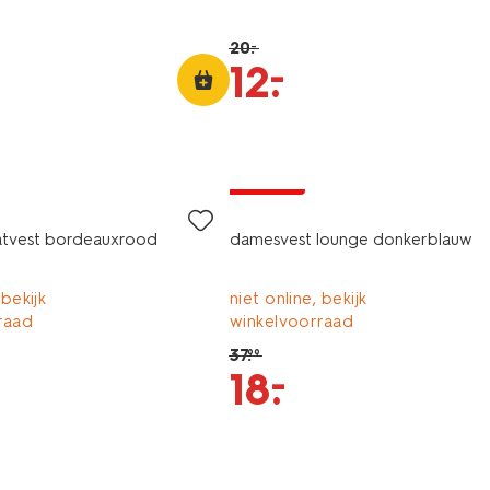
20
.
–
–
12
.
korting
tvest bordeauxrood
damesvest lounge donkerblauw
 bekijk
niet online, bekijk
raad
winkelvoorraad
37
.
99
–
18
.