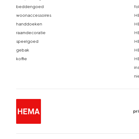
beddengoed
fo
woonaccessoires
HE
handdoeken
HE
raamdecoratie
HE
speelgoed
HE
gebak
HE
koffie
HE
in
ni
pr