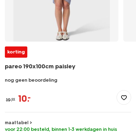
korting
pareo 190x100cm paisley
nog geen beoordeling
/dames/dameskleding/zwemkleding/accessoires/pareo-
190x100cm-
10
.
–
19
.
99
paisley-
22360101.html
maattabel
voor 22:00 besteld, binnen 1-3 werkdagen in huis