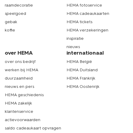
raamdecoratie
HEMA fotoservice
speelgoed
HEMA cadeaukaarten
gebak
HEMA tickets
koffie
HEMA verzekeringen
inspiratie
nieuws
over HEMA
internationaal
over ons bedrijf
HEMA België
werken bij HEMA
HEMA Duitsland
duurzaamheid
HEMA Frankrijk
nieuws en pers
HEMA Oostenrijk
HEMA geschiedenis
HEMA zakelijk
klantenservice
actievoorwaarden
saldo cadeaukaart opvragen