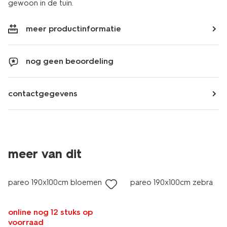
gewoon in de tuin.
meer productinformatie
nog geen beoordeling
contactgegevens
meer van dit
korting
sale
pareo 190x100cm bloemen
pareo 190x100cm zebra
online nog 12 stuks op
voorraad