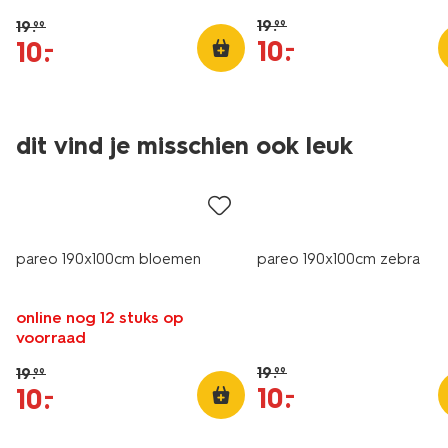
19
.
19
.
99
99
10
.
–
10
.
–
dit vind je misschien ook leuk
korting
sale
pareo 190x100cm bloemen
pareo 190x100cm zebra
online nog 12 stuks op
voorraad
19
.
19
.
99
99
10
.
–
10
.
–