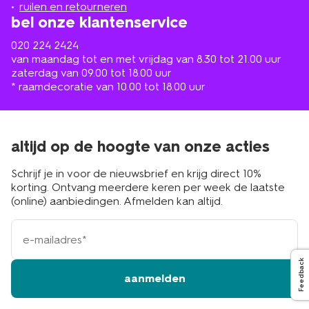
buurt
ruilen en retourneren
bel onze klantenservice
020 224 2424
van maandag tot en met vrijdag van 8.30 tot 21.00 uur
zaterdag van 09.00 tot 18.00 uur
* raamdecoratie van 10.00 tot 18.00 uur
altijd op de hoogte van onze acties
Schrijf je in voor de nieuwsbrief en krijg direct 10%
korting. Ontvang meerdere keren per week de laatste
(online) aanbiedingen. Afmelden kan altijd.
e-
mailadres
Feedback
aanmelden