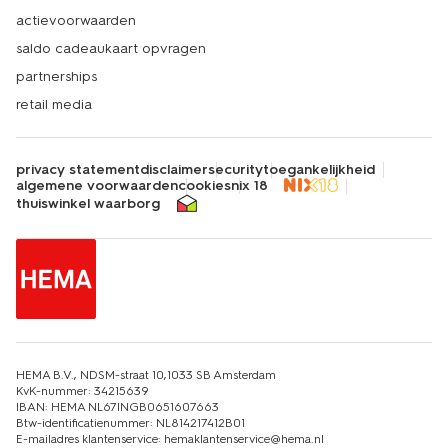
actievoorwaarden
saldo cadeaukaart opvragen
partnerships
retail media
privacy statement
disclaimer
security
toegankelijkheid
algemene voorwaarden
cookies
nix 18
thuiswinkel waarborg
HEMA B.V., NDSM-straat 10,1033 SB Amsterdam
KvK-nummer: 34215639
IBAN: HEMA NL67INGB0651607663
Btw-identificatienummer: NL814217412B01
E-mailadres klantenservice: hemaklantenservice@hema.nl