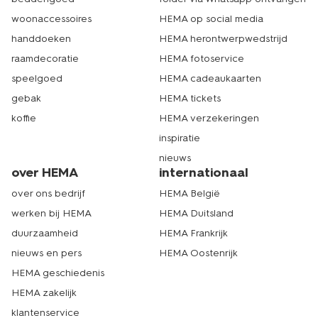
woonaccessoires
HEMA op social media
handdoeken
HEMA herontwerpwedstrijd
raamdecoratie
HEMA fotoservice
speelgoed
HEMA cadeaukaarten
gebak
HEMA tickets
koffie
HEMA verzekeringen
inspiratie
nieuws
over HEMA
internationaal
over ons bedrijf
HEMA België
werken bij HEMA
HEMA Duitsland
duurzaamheid
HEMA Frankrijk
nieuws en pers
HEMA Oostenrijk
HEMA geschiedenis
HEMA zakelijk
klantenservice