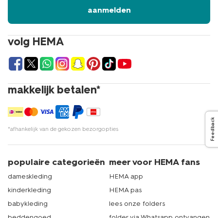
aanmelden
volg HEMA
makkelijk betalen*
Feedback
*afhankelijk van de gekozen bezorgopties
populaire categorieën
meer voor HEMA fans
dameskleding
HEMA app
kinderkleding
HEMA pas
babykleding
lees onze folders
beddengoed
folder via Whatsapp ontvangen