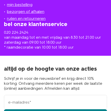
jou
mijn bestelling
in
de
bezorgen of afhalen
buurt
ruilen en retourneren
bel onze klantenservice
020 224 2424
van maandag tot en met vrijdag van 8.30 tot 21.00 uur
zaterdag van 09.00 tot 18.00 uur
* raamdecoratie van 10.00 tot 18.00 uur
altijd op de hoogte van onze acties
Schrijf je in voor de nieuwsbrief en krijg direct 10%
korting. Ontvang meerdere keren per week de laatste
(online) aanbiedingen. Afmelden kan altijd.
e-
mailadres