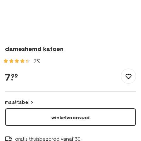
dameshemd katoen
(13)
/dames/lingerie/hemd/dameshemd-
katoen-
7
.
99
19681000.html
maattabel
winkelvoorraad
gratis thuisbezorgd vanaf 30.-