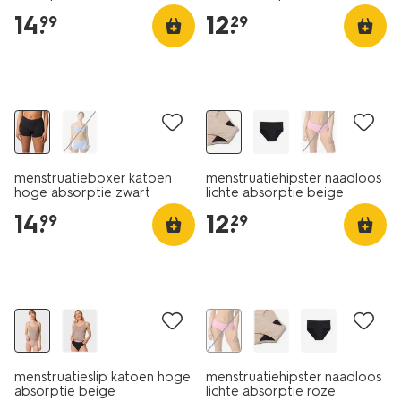
14
.
12
.
99
29
menstruatieboxer katoen
menstruatiehipster naadloos
hoge absorptie zwart
lichte absorptie beige
14
.
12
.
99
29
korting
menstruatieslip katoen hoge
menstruatiehipster naadloos
absorptie beige
lichte absorptie roze