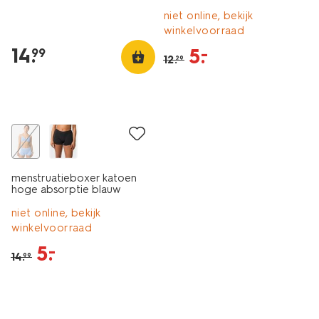
niet online, bekijk
winkelvoorraad
14
.
5
.
–
99
12
.
29
korting
menstruatieboxer katoen
hoge absorptie blauw
niet online, bekijk
winkelvoorraad
5
.
–
14
.
99