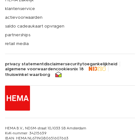
klantenservice
actievoorwaarden
saldo cadeaukaart opvragen
partnerships
retail media
privacy statement
disclaimer
security
toegankelijkheid
algemene voorwaarden
cookies
nix 18
thuiswinkel waarborg
HEMA B.V., NDSM-straat 10,1033 SB Amsterdam
KvK-nummer: 34215639
IBAN: HEMA NL67INGB0651607663