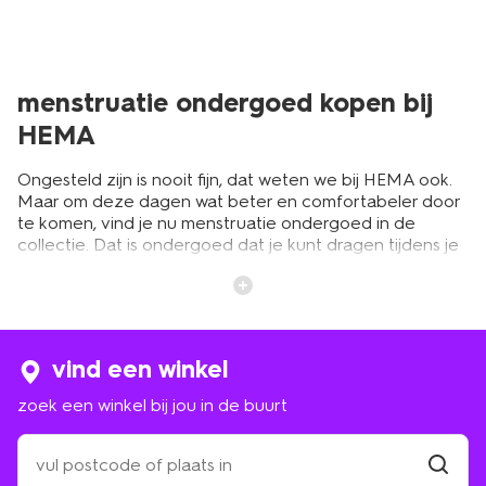
menstruatie ondergoed kopen bij
HEMA
Ongesteld zijn is nooit fijn, dat weten we bij HEMA ook.
Maar om deze dagen wat beter en comfortabeler door
te komen, vind je nu menstruatie ondergoed in de
collectie. Dat is ondergoed dat je kunt dragen tijdens je
ongesteldheid ter vervanging van tampons,
maandverband en
inlegkruisjes
. De menstruatieslips
vangen bloed namelijk op, absorberen het en houden
het voor langere tijd vast. En dat allemaal met het
comfort van normaal ondergoed. We hebben ze voor
vind een winkel
tijdens de zwaardere dagen die tot wel 20 ml
absorberen. En voor tijdens de lichtere dagen, die tot 15
zoek een winkel bij jou in de buurt
ml opnemen. Na gebruik spoel je de slip uit en gaat ‘ie
met de rest van de was mee in de wasmachine. Je kunt
zoek
de menstruatiebroekjes dus keer op keer opnieuw
een
gebruiken. Een goede keuze dus. In onze blog lees je