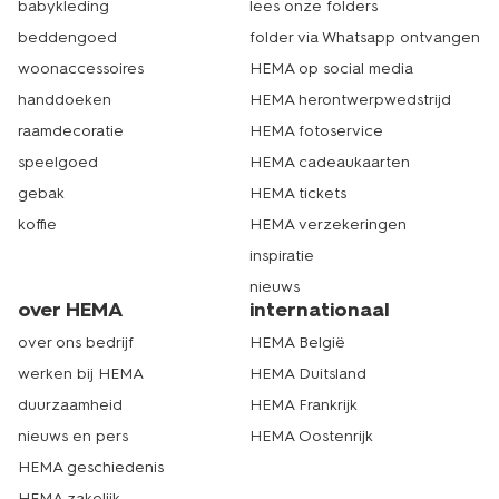
babykleding
lees onze folders
doucheschuim
. Een warm bad of douche kan ook helpen
bij de buikkrampen. Ga snel naar HEMA voor een ruim
beddengoed
folder via Whatsapp ontvangen
assortiment self care producten en om een paar
woonaccessoires
HEMA op social media
menstruatieonderbroeken te kopen, om je zo goed
handdoeken
HEMA herontwerpwedstrijd
mogelijk te voelen tijdens je ongesteldheid. Op zoek
naar ondergoed tegen urineverlies? Neem dan een
raamdecoratie
HEMA fotoservice
kijkje bij ons assortiment
lekvrij ondergoed
. HEMA heeft
speelgoed
HEMA cadeaukaarten
meer dan 500 winkels in Nederland. Er zit dus vast ook
eentje bij jou in de buurt. Liever online bestellen? Ook
gebak
HEMA tickets
op hema.nl bestel je het complete aanbod met
koffie
HEMA verzekeringen
menstruatie ondergoed. Dat is echt HEMA.
inspiratie
nieuws
over HEMA
internationaal
over ons bedrijf
HEMA België
werken bij HEMA
HEMA Duitsland
duurzaamheid
HEMA Frankrijk
nieuws en pers
HEMA Oostenrijk
HEMA geschiedenis
HEMA zakelijk