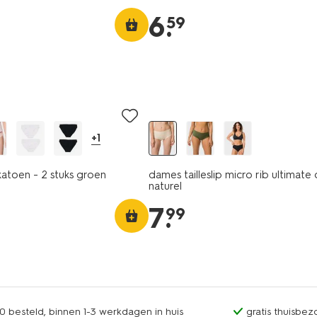
6
.
59
+1
katoen - 2 stuks groen
dames tailleslip micro rib ultimat
naturel
7
.
99
0 besteld, binnen 1-3 werkdagen in huis
gratis thuisbez