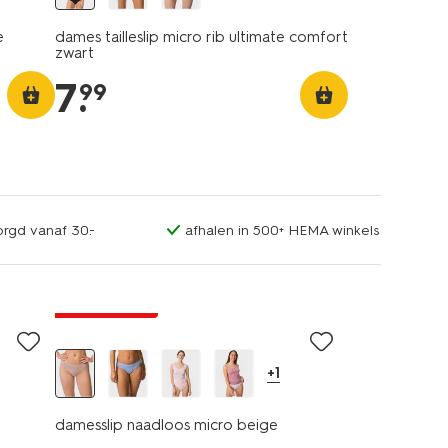
e
dames tailleslip micro rib ultimate comfort
zwart
7
.
99
orgd vanaf 30.-
afhalen in 500+ HEMA winkels
30% korting
+1
damesslip naadloos micro beige