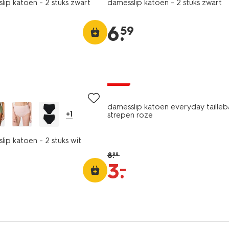
slip katoen - 2 stuks zwart
damesslip katoen - 2 stuks zwart
6
.
59
sale
damesslip katoen everyday taille
+1
strepen roze
slip katoen - 2 stuks wit
8
.
99
–
3
.