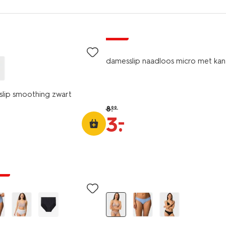
sale
damesslip naadloos micro met kan
eslip smoothing zwart
8
.
99
–
3
.
ng