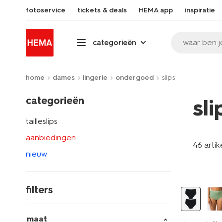
fotoservice
tickets & deals
HEMA app
inspiratie
waar ben j
categorieën
home
dames
lingerie
ondergoed
slips
categorieën
sl
tailleslips
aanbiedingen
46 artik
nieuw
2 stuks
filters
maat