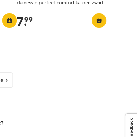
e
damesslip perfect comfort katoen zwart
7
.
99
de
lgende
gina
Feedback
t?