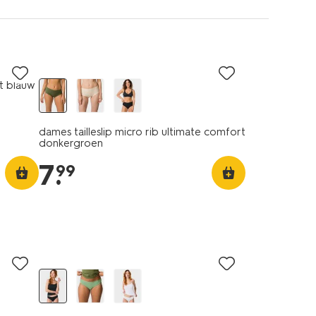
t blauw
dames tailleslip micro rib ultimate comfort
donkergroen
7
.
99