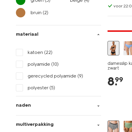
groen
(5)
beige
(4)
voor 22:0
bruin
(2)
3+1 gratis
materiaal
katoen
(22)
damesslip k
polyamide
(10)
zwart
gerecycled polyamide
(9)
8
.
99
polyester
(5)
naden
2 stuks
multiverpakking