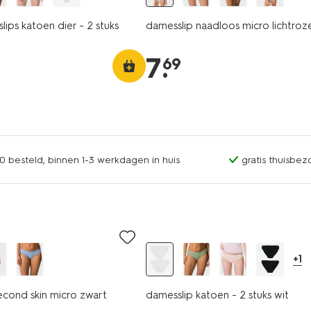
slips katoen dier - 2 stuks
damesslip naadloos micro lichtroz
7
.
69
0 besteld, binnen 1-3 werkdagen in huis
gratis thuisbez
2 stuks
+1
econd skin micro zwart
damesslip katoen - 2 stuks wit