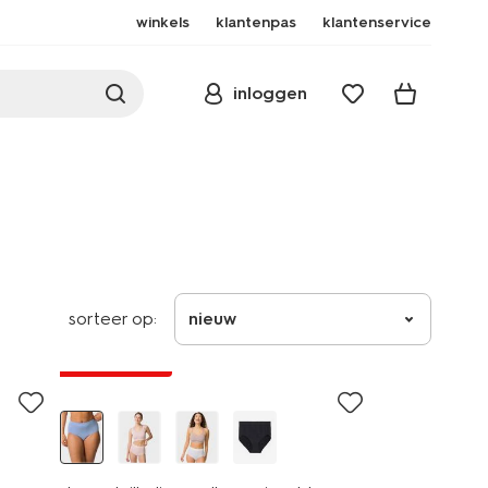
winkels
klantenpas
klantenservice
inloggen
sorteer op:
nieuw
30% korting