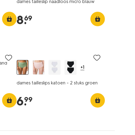
dames tailleslip naadloos micro blauw
8
.
69
2 stuks
band
+1
dames tailleslips katoen - 2 stuks groen
6
.
99