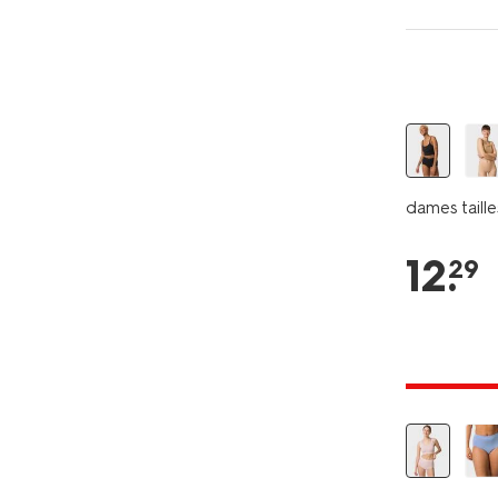
dames taill
12
.
29
30% korti