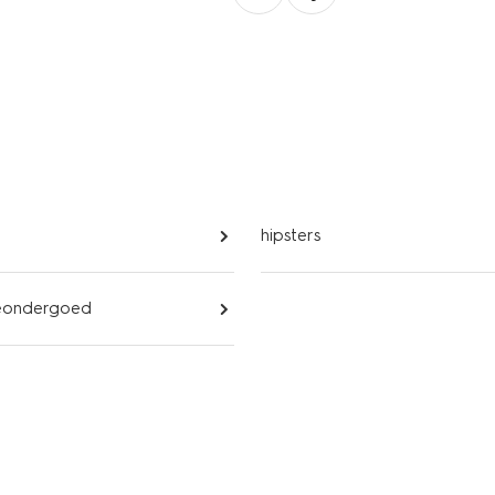
hipsters
ieondergoed