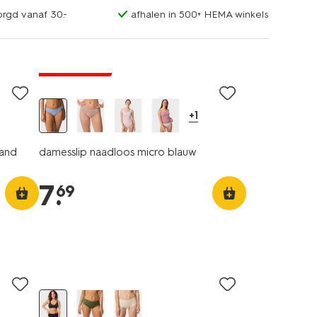
orgd vanaf 30.-
afhalen in 500+ HEMA winkels
30% korting
+1
band
damesslip naadloos micro blauw
7
.
69