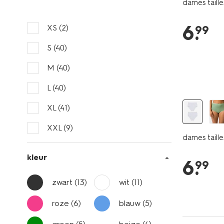
dames taille
6
.
XS
(2)
99
S
(40)
M
(40)
2 stuks
L
(40)
XL
(41)
XXL
(9)
dames taille
kleur
6
.
99
zwart
(13)
wit
(11)
roze
(6)
blauw
(5)