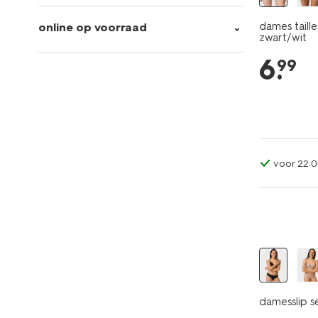
dames taille
online op voorraad
zwart/wit
6
.
99
voor 22:0
damesslip s