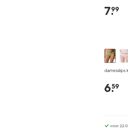
7
.
99
2 stuks
damesslips 
6
.
59
voor 22:0