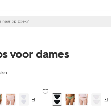
e naar op zoek?
ips voor dames
elen
2 stuks
+1
+1