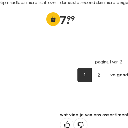
slip naadloos micro lichtroze
damesslip second skin micro beig
7
.
99
pagina 1 van 2
1
volgen
2
vo
pa
wat vind je van ons assortimen